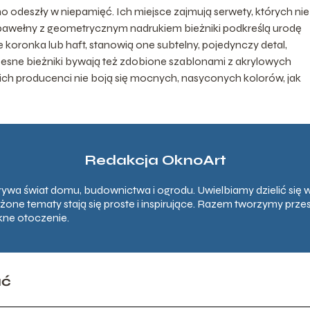
o odeszły w niepamięć. Ich miejsce zajmują serwety, których nie
ub bawełny z geometrycznym nadrukiem bieżniki podkreślą urodę
e koronka lub haft, stanowią one subtelny, pojedynczy detal,
zesne bieżniki bywają też zdobione szablonami z akrylowych
ch producenci nie boją się mocnych, nasyconych kolorów, jak
Redakcja OknoArt
rywa świat domu, budownictwa i ogrodu. Uwielbiamy dzielić się w
ożone tematy stają się proste i inspirujące. Razem tworzymy przes
kne otoczenie.
ać