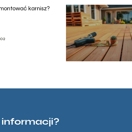
montować karnisz?
-02
 informacji?