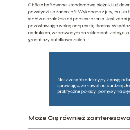
Obficie haftowane, standardowe bieżniki już dawn
powstydzi się żaden loft. Wykonane z juty, lnu l
stołów niezależnie od pomieszczenia. Jeśli zdobi j
pozostawiając wolną całą resztę tkaniny. Współc
nadrukiem, wzorowanym na reklamach vintage, a i
granat czy butelkowa zieleń.
Nasz zespół redakcyjny z pasją odk
sprawiając, że nawet najbardziej zł
praktyczne porady i pomysły na pię
Może Cię również zainteresow