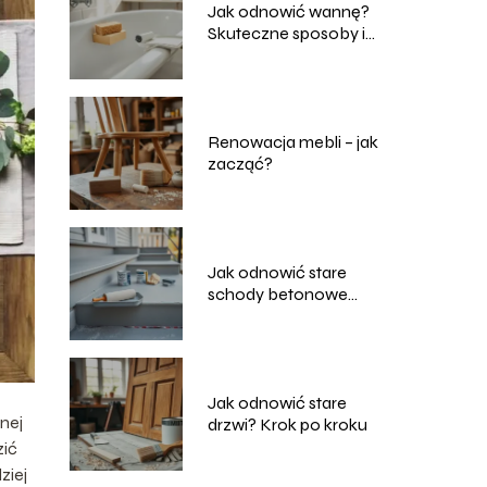
Jak odnowić wannę?
Skuteczne sposoby i
porady
Renowacja mebli – jak
zacząć?
Jak odnowić stare
schody betonowe
zewnętrzne?
Jak odnowić stare
nej
drzwi? Krok po kroku
zić
ziej