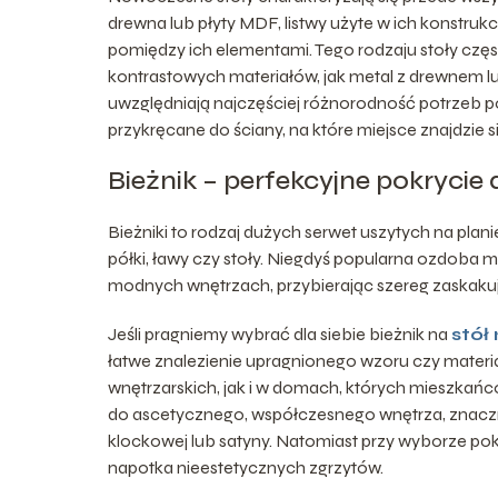
drewna lub płyty MDF, listwy użyte w ich konstru
pomiędzy ich elementami. Tego rodzaju stoły czę
kontrastowych materiałów, jak metal z drewnem lu
uwzględniają najczęściej różnorodność potrzeb 
przykręcane do ściany, na które miejsce znajdzie
Bieżnik – perfekcyjne pokrycie
Bieżniki to rodzaj dużych serwet uszytych na plan
półki, ławy czy stoły. Niegdyś popularna ozdoba 
modnych wnętrzach, przybierając szereg zaskaku
Jeśli pragniemy wybrać dla siebie bieżnik na
stół
łatwe znalezienie upragnionego wzoru czy materi
wnętrzarskich, jak i w domach, których mieszkań
do ascetycznego, współczesnego wnętrza, znacznie
klockowej lub satyny. Natomiast przy wyborze pokr
napotka nieestetycznych zgrzytów.