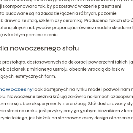
kcji skomponowano tak, by pozostawić wrażenie przestrzeni
sto budowane są na zasadzie łączenia różnych, pozornie
b drewno ze stalą, szkłem czy ceramiką. Producenci takich stoł
potencjalnych nabywców, proponując również modele składane 
 się w każdym pomieszczeniu.
 dla nowoczesnego stołu
ie prostokąta, dostosowanych do dekoracji powierzchni takich, j
meblościanek z minionego ustroju, obecnie wracają do łask w
jących, estetycznych form.
 nowoczesny
look dostępnych na rynku modeli pozwoli nam 
ału. Nowoczesne bieżniki królują zarówno na łamach czasopism
com nie są obce eksperymenty z aranżacją. Stół dostosowany st
 straci na uroku, jeśli przykryjemy go grubym bieżnikiem z kor
ycia takiego, jak bieżnik na stół nowoczesny design otoczenia 