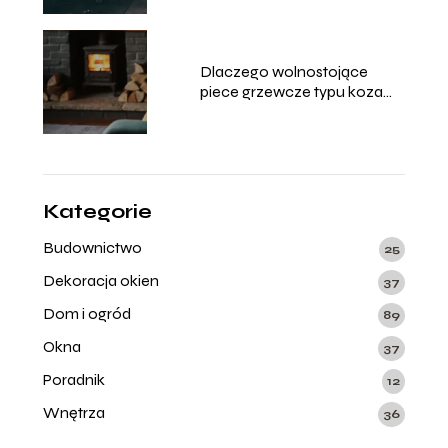
biznes?
Dlaczego wolnostojące
piece grzewcze typu koza
przeżywają swój wielki
renesans?
Kategorie
Budownictwo
25
Dekoracja okien
37
Dom i ogród
89
Okna
37
Poradnik
12
Wnętrza
36