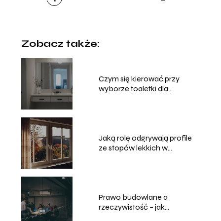
Zobacz także:
Czym się kierować przy
wyborze toaletki dla
dziewczyny, by mebel rósł
razem z jej potrzebami?
Jaką rolę odgrywają profile
ze stopów lekkich w
nowoczesnym
budownictwie?
Prawo budowlane a
rzeczywistość – jak
przegrody ogniowe chronią