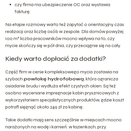
czy firma ma ubezpieczenie OC oraz wystawia
fakturę.
Na etapie rozmowy warto też zapytać o orientacyjny czas
realizacji oraz liczbę osób w zespole. Dla domów powyżej
100 m² liczba pracowników mocno wpływa na to, czy
mycie skończy się w pół dnia, czy przeciągnie się na cały.
Kiedy warto dopłacić za dodatki?
Część firm w cenie kompleksowego mycia zostawia na
szybach
powłokę hydrofobową
, która ogranicza
osiadanie brudu i wydłuża efekt czystych okien. Są też
osobno wyceniane impregnacje kabin prysznicowych z
wykorzystaniem specjalistycznych produktów, gdzie koszt
potrafi sięgnąć około 249 zł za kabinę.
Takie dodatki mają sens szczególnie w miejscach mocno
narażonych na wodę i kamień: w łazienkach, przy