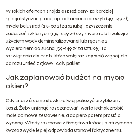
W takich ofertach znajdziesz też ceny za bardziej
specjalistyczne prace, np. odkamienianie szyb (49–149 zł),
mycie balustrad (25–30 zł za sztukę), czyszczenie
zadaszeń szklanych (139–249 zł) czy mycie rolet i żaluzji z
użyciem wody demineralizowanej lub ręcznie z
wycieraniem do sucha (59–149 zł za sztukę). To
rozwiązania dla osób, które wolą raz zapłacić więcej, ale
od razu „mieć z głowy” cały pakiet.
Jak zaplanować budżet na mycie
okien?
Gdy znasz średnie stawki, łatwiej policzyć przybliżony
koszt. Żeby uniknąć rozczarowań, warto jednak zrobić
małe domowe zestawienie, a dopiero potem prosić o
wycenę. Wtedy rozmowa z firmą trwa krócej, a otrzymana
kwota zwykle lepiej odpowiada stanowi faktycznemu.