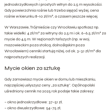
jednoskrzydłowych i prostych witryn do 2,5 m wysokości.
Gdy powierzchnia rośnie lub trzeba sięgać wyżej, cena
rośnie w kierunku 8–10 zł/m², a czasem jeszcze więcej.
W Warszawie, Trójmieście czy Wrocławiu spotkasz np.
takie widełki: 4 zł/m² za witryny do 2,5 m i ok. 6–6,5 zł/m² za
mycie do 4,5 m. W regionach tańszych (np. w woj.
mazowieckim poza stolicą, dolnośląskim poza
Wrocławiem) cenniki startują niżej, od ok. 3–3,1 zł/m² dla
najprostszych realizacji.
Mycie okien za sztukę
Gdy zamawiasz mycie okien w domu lub mieszkaniu,
najczęściej usłyszysz ceny „za sztukę”. Ogólnopolski
uśredniony cennik na 2025 rok podaje takie zakresy:
– okno jednoskrzydłowe: 37–51 zł,
– okno dwuskrzydłowe: 54–75 zł,