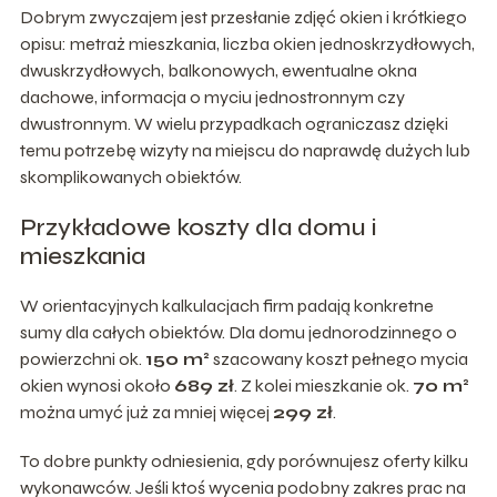
Dobrym zwyczajem jest przesłanie zdjęć okien i krótkiego
opisu: metraż mieszkania, liczba okien jednoskrzydłowych,
dwuskrzydłowych, balkonowych, ewentualne okna
dachowe, informacja o myciu jednostronnym czy
dwustronnym. W wielu przypadkach ograni­czasz dzięki
temu potrzebę wizyty na miejscu do naprawdę dużych lub
skomplikowanych obiektów.
Przykładowe koszty dla domu i
mieszkania
W orientacyjnych kalkulacjach firm padają konkretne
sumy dla całych obiektów. Dla domu jednorodzinnego o
powierzchni ok.
150 m²
szacowany koszt pełnego mycia
okien wynosi około
689 zł
. Z kolei mieszkanie ok.
70 m²
można umyć już za mniej więcej
299 zł
.
To dobre punkty odniesienia, gdy porównujesz oferty kilku
wykonawców. Jeśli ktoś wycenia podobny zakres prac na