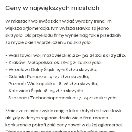
Ceny w największych miastach
W miastach wojewódzkich widać wyraźny trend: im
większa aglomeracja, tym wyższa stawka za jedno
skrzydło. Dla przykładu firmy wymieniają takie przedziały
za mycie okien w przeliczeniu na skrzydło:
– Warszawa i woj. mazowieckie:
20–30 zł za skrzydło
,
– Kraków i Małopolska: ok. 18–25 zł za skrzydło,
– Wrocław i Dolny Śląsk: 19–28 zł za skrzydło,
– Gdańsk i Pomorze: 19–27 zł za skrzydło,
– Poznań i Wielkopolska: 18–26 zł za skrzydło,
– Katowice i Śląsk: 18–25 zł za skrzydło,
– Szczecin i Zachodniopomorskie: 17–24 zł za skrzydło.
Mniejsze miasta zwykle mają o kilka złotych niższe stawki,
ale gdy w danym regionie działa wiele firm, mocna
konkurencja potrafi zbić ceny nawet w dużej aglomeracji.
Dlatego zawsze warto spojrzeć na kilka ofert zamiast