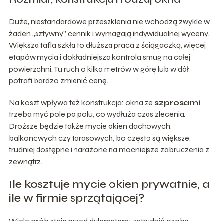
Duże, niestandardowe przeszklenia nie wchodzą zwykle w
żaden „sztywny” cennik i wymagają indywidualnej wyceny.
Większa tafla szkła to dłuższa praca z ściągaczką, więcej
etapów mycia i dokładniejsza kontrola smug na całej
powierzchni. Tu ruch o kilka metrów w górę lub w dół
potrafi bardzo zmienić cenę.
Na koszt wpływa też konstrukcja: okna ze
szprosami
trzeba myć pole po polu, co wydłuża czas zlecenia.
Droższe będzie także mycie okien dachowych,
balkonowych czy tarasowych, bo często są większe,
trudniej dostępne i narażone na mocniejsze zabrudzenia z
zewnątrz.
Ile kosztuje mycie okien prywatnie, a
ile w firmie sprzątającej?
Wiele osób staje przed dylematem: zatrudnić osobę