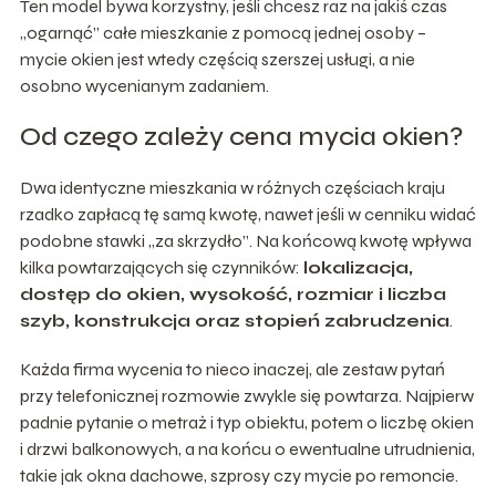
Ten model bywa korzystny, jeśli chcesz raz na jakiś czas
„ogarnąć” całe mieszkanie z pomocą jednej osoby –
mycie okien jest wtedy częścią szerszej usługi, a nie
osobno wycenianym zadaniem.
Od czego zależy cena mycia okien?
Dwa identyczne mieszkania w różnych częściach kraju
rzadko zapłacą tę samą kwotę, nawet jeśli w cenniku widać
podobne stawki „za skrzydło”. Na końcową kwotę wpływa
kilka powtarzających się czynników:
lokalizacja,
dostęp do okien, wysokość, rozmiar i liczba
szyb, konstrukcja oraz stopień zabrudzenia
.
Każda firma wycenia to nieco inaczej, ale zestaw pytań
przy telefonicznej rozmowie zwykle się powtarza. Najpierw
padnie pytanie o metraż i typ obiektu, potem o liczbę okien
i drzwi balkonowych, a na końcu o ewentualne utrudnienia,
takie jak okna dachowe, szprosy czy mycie po remoncie.