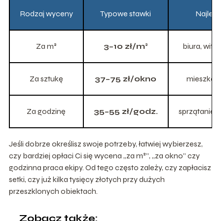
Rodzaj wyceny
Typowe stawki
Najlep
Za m²
3–10 zł/m²
biura, witr
Za sztukę
37–75 zł/okno
mieszkani
Za godzinę
35–55 zł/godz.
sprzątanie 
Jeśli dobrze określisz swoje potrzeby, łatwiej wybierzesz,
czy bardziej opłaci Ci się wycena „za m²”, „za okno” czy
godzinna praca ekipy. Od tego często zależy, czy zapłacisz
setki, czy już kilka tysięcy złotych przy dużych
przeszklonych obiektach.
Zobacz także: