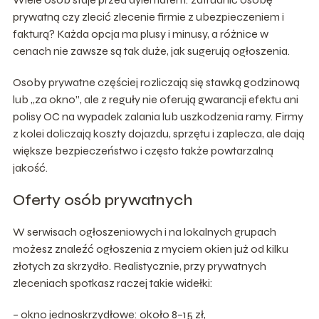
prywatną czy zlecić zlecenie firmie z ubezpieczeniem i
fakturą? Każda opcja ma plusy i minusy, a różnice w
cenach nie zawsze są tak duże, jak sugerują ogłoszenia.
Osoby prywatne częściej rozliczają się stawką godzinową
lub „za okno”, ale z reguły nie oferują gwarancji efektu ani
polisy OC na wypadek zalania lub uszkodzenia ramy. Firmy
z kolei doliczają koszty dojazdu, sprzętu i zaplecza, ale dają
większe bezpieczeństwo i często także powtarzalną
jakość.
Oferty osób prywatnych
W serwisach ogłoszeniowych i na lokalnych grupach
możesz znaleźć ogłoszenia z myciem okien już od kilku
złotych za skrzydło. Realistycznie, przy prywatnych
zleceniach spotkasz raczej takie widełki:
– okno jednoskrzydłowe: około 8–15 zł,