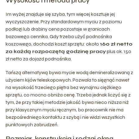
Wysokość i metoda pracy
Im wyżej znajduje się szyba, tym więcej kosztuje jej
wyczyszczenie. Przy standardowym myciu z poziomu
podłogi lub drabiny cena pozostaje w granicach
bazowego cennika. Gdy trzeba użyć podnośnika
koszowego, dochodzi koszt sprzętu: około
160 zł netto
za każdą rozpoczętą godzinę pracy
plus ok. 150
zł netto za dojazd podnośnika.
Tańszą alternatywą bywa mycie wodą demineralizowaną z
użyciem kijów teleskopowych. Pozwala to sięgnąć nawet
na wysokość trzeciego piętra bez wynajmu ciężkiego
sprzętu, co mocno obniża cenę. Trzeba jednak liczyć się z
tym, że przy takiej metodzie jakość bywa nieco niższa niż
przy klasycznym myciu ręcznym, bo pracownik nie ma
bezpośredniego kontaktu z szybą i nie widzi wszystkich
punktowych zabrudzeń.
Rozmiar, konstrukcja i rodzaj okna