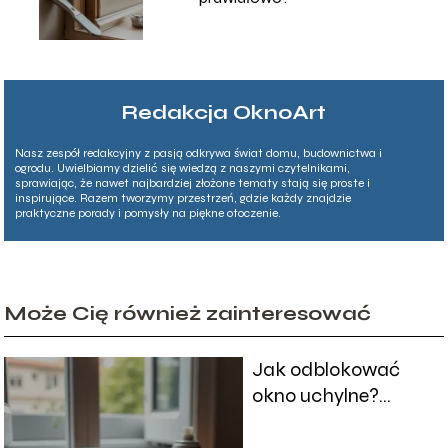
Redakcja OknoArt
Nasz zespół redakcyjny z pasją odkrywa świat domu, budownictwa i
ogrodu. Uwielbiamy dzielić się wiedzą z naszymi czytelnikami,
sprawiając, że nawet najbardziej złożone tematy stają się proste i
inspirujące. Razem tworzymy przestrzeń, gdzie każdy znajdzie
praktyczne porady i pomysły na piękne otoczenie.
Może Cię również zainteresować
Jak odblokować
okno uchylne?
Szybkie i skuteczne
sposoby