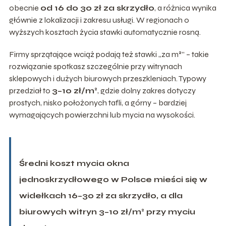
obecnie
od 16 do 30 zł za skrzydło
, a różnica wynika
głównie z lokalizacji i zakresu usługi. W regionach o
wyższych kosztach życia stawki automatycznie rosną.
Firmy sprzątające wciąż podają też stawki „za m²” – takie
rozwiązanie spotkasz szczególnie przy witrynach
sklepowych i dużych biurowych przeszkleniach. Typowy
przedział to
3–10 zł/m²
, gdzie dolny zakres dotyczy
prostych, nisko położonych tafli, a górny – bardziej
wymagających powierzchni lub mycia na wysokości.
Średni koszt mycia okna
jednoskrzydłowego w Polsce mieści się w
widełkach 16–30 zł za skrzydło, a dla
biurowych witryn 3–10 zł/m² przy myciu