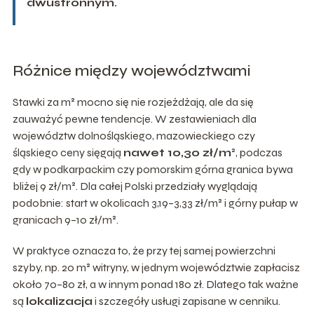
dwustronnym.
Różnice między województwami
Stawki za m² mocno się nie rozjeżdżają, ale da się
zauważyć pewne tendencje. W zestawieniach dla
województw dolnośląskiego, mazowieckiego czy
śląskiego ceny sięgają
nawet 10,30 zł/m²
, podczas
gdy w podkarpackim czy pomorskim górna granica bywa
bliżej 9 zł/m². Dla całej Polski przedziały wyglądają
podobnie: start w okolicach 3,19–3,33 zł/m² i górny pułap w
granicach 9–10 zł/m².
W praktyce oznacza to, że przy tej samej powierzchni
szyby, np. 20 m² witryny, w jednym województwie zapłacisz
około 70–80 zł, a w innym ponad 180 zł. Dlatego tak ważne
są
lokalizacja
i szczegóły usługi zapisane w cenniku.