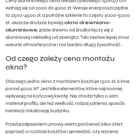
Ceny aluminiowego okna dwuskrzydłowego 150×150 cm
wahają się od 2000 do 4000 zł. Wersje energooszczędne
to 2500-4500 zł, a potrójne szklenie to często 3000-5000
zł. Jeszcze droższe bywają
okna drewniano-
aluminiowe
, gdzie drewno od środka łączy się z
aluminiową nakładką od zewnątrz. Taki zestaw lepiej znosi
warunki atmosferyczne i ma bardzo długą żywotność.
Od czego zależy cena montażu
okna?
Dlaczego jedno okno z montażem kosztuje 1500 zł, a inne
ponad 4000 zł? Jest kilka elementów, które najmocniej
wpływają na końcową kwotę. Nie chodzi tylko o sam
materiał profilu, ale też wielkość, rodzaj szklenia, sposób
instalacji i lokalizację budynku.
Przed podpisaniem umowy warto porównać kilka ofert,
poprosić o rozbicie kosztów i sprawdzić, czy wycena