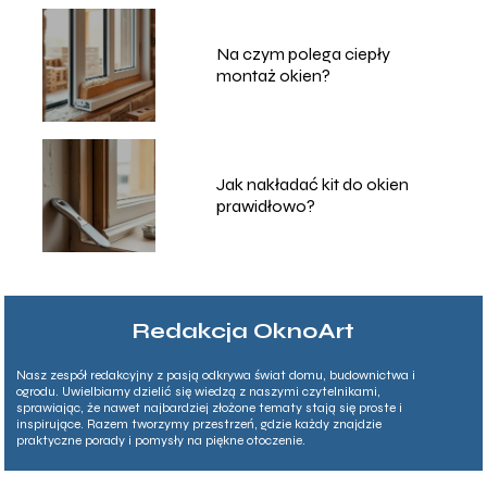
Na czym polega ciepły
montaż okien?
Jak nakładać kit do okien
prawidłowo?
Redakcja OknoArt
Nasz zespół redakcyjny z pasją odkrywa świat domu, budownictwa i
ogrodu. Uwielbiamy dzielić się wiedzą z naszymi czytelnikami,
sprawiając, że nawet najbardziej złożone tematy stają się proste i
inspirujące. Razem tworzymy przestrzeń, gdzie każdy znajdzie
praktyczne porady i pomysły na piękne otoczenie.