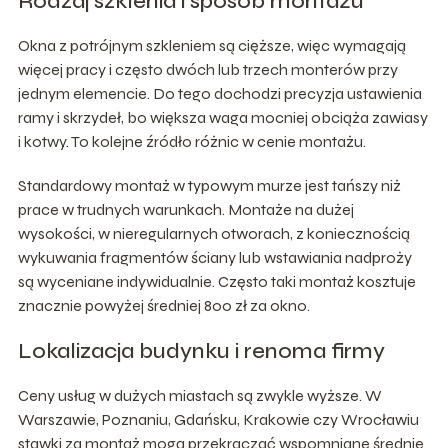
Rodzaj szklenia i sposób montażu
Okna z potrójnym szkleniem są cięższe, więc wymagają
więcej pracy i często dwóch lub trzech monterów przy
jednym elemencie. Do tego dochodzi precyzja ustawienia
ramy i skrzydeł, bo większa waga mocniej obciąża zawiasy
i kotwy. To kolejne źródło różnic w cenie montażu.
Standardowy montaż w typowym murze jest tańszy niż
prace w trudnych warunkach. Montaże na dużej
wysokości, w nieregularnych otworach, z koniecznością
wykuwania fragmentów ściany lub wstawiania nadproży
są wyceniane indywidualnie. Często taki montaż kosztuje
znacznie powyżej średniej 800 zł za okno.
Lokalizacja budynku i renoma firmy
Ceny usług w dużych miastach są zwykle wyższe. W
Warszawie, Poznaniu, Gdańsku, Krakowie czy Wrocławiu
stawki za montaż mogą przekraczać wspomniane średnie