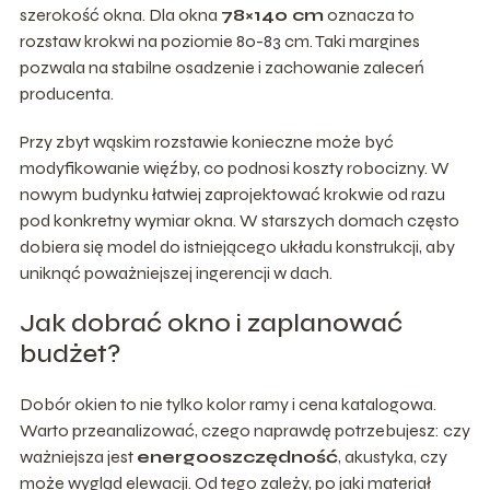
szerokość okna. Dla okna
78×140 cm
oznacza to
rozstaw krokwi na poziomie 80-83 cm. Taki margines
pozwala na stabilne osadzenie i zachowanie zaleceń
producenta.
Przy zbyt wąskim rozstawie konieczne może być
modyfikowanie więźby, co podnosi koszty robocizny. W
nowym budynku łatwiej zaprojektować krokwie od razu
pod konkretny wymiar okna. W starszych domach często
dobiera się model do istniejącego układu konstrukcji, aby
uniknąć poważniejszej ingerencji w dach.
Jak dobrać okno i zaplanować
budżet?
Dobór okien to nie tylko kolor ramy i cena katalogowa.
Warto przeanalizować, czego naprawdę potrzebujesz: czy
ważniejsza jest
energooszczędność
, akustyka, czy
może wygląd elewacji. Od tego zależy, po jaki materiał