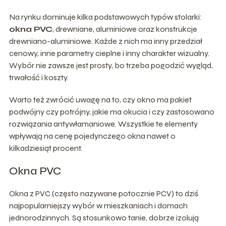
Na rynku dominuje kilka podstawowych typów stolarki:
okna PVC
, drewniane, aluminiowe oraz konstrukcje
drewniano-aluminiowe. Każde z nich ma inny przedział
cenowy, inne parametry cieplne i inny charakter wizualny.
Wybór nie zawsze jest prosty, bo trzeba pogodzić wygląd,
trwałość i koszty.
Warto też zwrócić uwagę na to, czy okno ma pakiet
podwójny czy potrójny, jakie ma okucia i czy zastosowano
rozwiązania antywłamaniowe. Wszystkie te elementy
wpływają na cenę pojedynczego okna nawet o
kilkadziesiąt procent.
Okna PVC
Okna z PVC (często nazywane potocznie PCV) to dziś
najpopularniejszy wybór w mieszkaniach i domach
jednorodzinnych. Są stosunkowo tanie, dobrze izolują