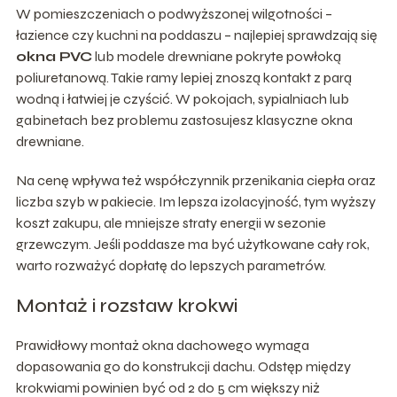
W pomieszczeniach o podwyższonej wilgotności –
łazience czy kuchni na poddaszu – najlepiej sprawdzają się
okna PVC
lub modele drewniane pokryte powłoką
poliuretanową. Takie ramy lepiej znoszą kontakt z parą
wodną i łatwiej je czyścić. W pokojach, sypialniach lub
gabinetach bez problemu zastosujesz klasyczne okna
drewniane.
Na cenę wpływa też współczynnik przenikania ciepła oraz
liczba szyb w pakiecie. Im lepsza izolacyjność, tym wyższy
koszt zakupu, ale mniejsze straty energii w sezonie
grzewczym. Jeśli poddasze ma być użytkowane cały rok,
warto rozważyć dopłatę do lepszych parametrów.
Montaż i rozstaw krokwi
Prawidłowy montaż okna dachowego wymaga
dopasowania go do konstrukcji dachu. Odstęp między
krokwiami powinien być od 2 do 5 cm większy niż