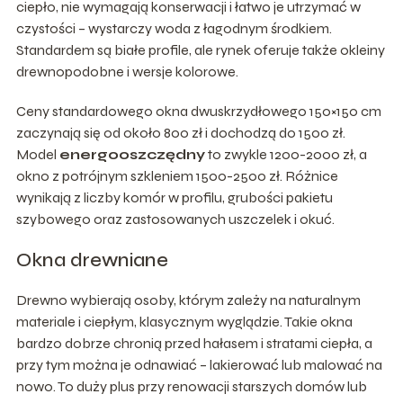
ciepło, nie wymagają konserwacji i łatwo je utrzymać w
czystości – wystarczy woda z łagodnym środkiem.
Standardem są białe profile, ale rynek oferuje także okleiny
drewnopodobne i wersje kolorowe.
Ceny standardowego okna dwuskrzydłowego 150×150 cm
zaczynają się od około 800 zł i dochodzą do 1500 zł.
Model
energooszczędny
to zwykle 1200-2000 zł, a
okno z potrójnym szkleniem 1500-2500 zł. Różnice
wynikają z liczby komór w profilu, grubości pakietu
szybowego oraz zastosowanych uszczelek i okuć.
Okna drewniane
Drewno wybierają osoby, którym zależy na naturalnym
materiale i ciepłym, klasycznym wyglądzie. Takie okna
bardzo dobrze chronią przed hałasem i stratami ciepła, a
przy tym można je odnawiać – lakierować lub malować na
nowo. To duży plus przy renowacji starszych domów lub