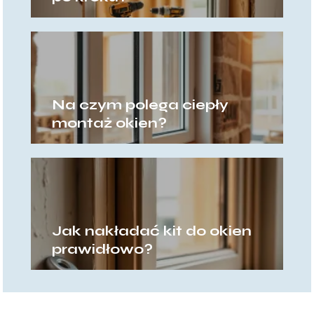
Na czym polega ciepły
montaż okien?
Jak nakładać kit do okien
prawidłowo?