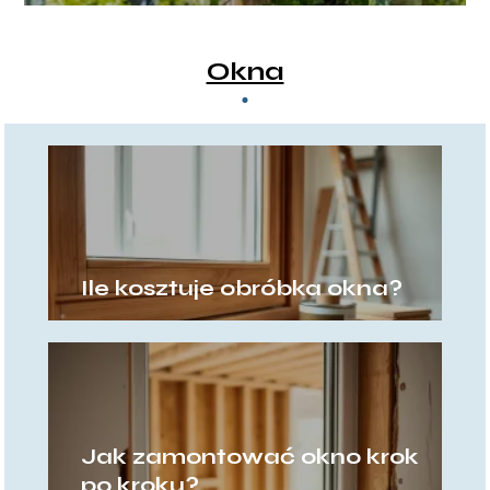
na balkon
Okna
Ile kosztuje obróbka okna?
Jak zamontować okno krok
po kroku?