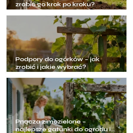
zrobić go krok po kroku?
Podpory do ogórków – jak
zrobić i jakie wybrać?
Pnącza zimozielone –
najlepsze gatunki do ogrodu i