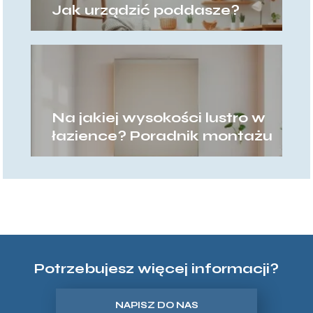
Jak urządzić poddasze?
Na jakiej wysokości lustro w
łazience? Poradnik montażu
Potrzebujesz więcej informacji?
NAPISZ DO NAS