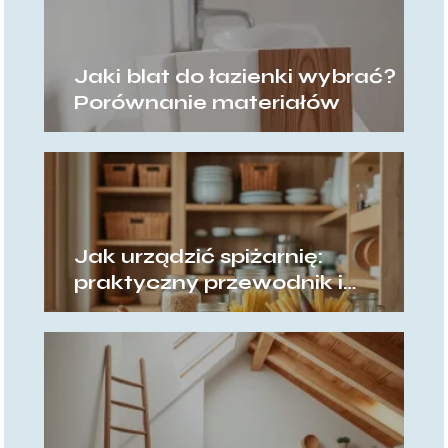
Jaki blat do łazienki wybrać?
Porównanie materiałów
Jak urządzić spiżarnię:
praktyczny przewodnik i
pomysły