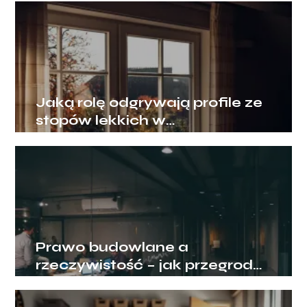
Jaką rolę odgrywają profile ze
stopów lekkich w
nowoczesnym budownictwie?
Prawo budowlane a
rzeczywistość – jak przegrody
ogniowe chronią biznes?