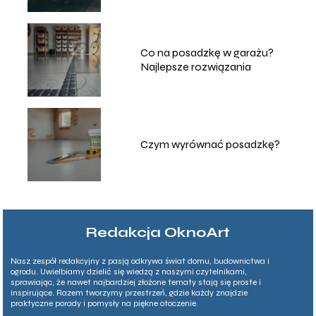
Co na posadzkę w garażu?
Najlepsze rozwiązania
Czym wyrównać posadzkę?
Redakcja OknoArt
Nasz zespół redakcyjny z pasją odkrywa świat domu, budownictwa i
ogrodu. Uwielbiamy dzielić się wiedzą z naszymi czytelnikami,
sprawiając, że nawet najbardziej złożone tematy stają się proste i
inspirujące. Razem tworzymy przestrzeń, gdzie każdy znajdzie
praktyczne porady i pomysły na piękne otoczenie.