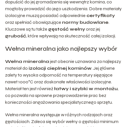
dopuścić do jej gromadzenia się wewnątrz komina, co
mogłoby prowadzić do jego uszkodzenia. Dobre materiały
izolacyjne muszą posiadać odpowiednie
certyfikaty
oraz spełniać obowiązujące
normy budowlane
.
Kluczowe są tu także
gęstość wełny
oraz jej
grubość
, które wpływają na skuteczność całej izolacji.
Wełna mineralna jako najlepszy wybór
Wełna mineralna
jest obecnie uznawana za najlepszy
materiał do
izolacji cieplnej kominów
. Jej główne
zalety to wysoka odporność na temperatury sięgające
nawet 1000°C oraz doskonałe właściwości izolacyjne.
Materiał ten jest również
łatwy i szybki w montażu
,
co pozwala na sprawne przeprowadzenie prac bez
konieczności angażowania specjalistycznego sprzętu.
Wełna mineralna występuje w różnych rodzajach oraz
gęstościach. Zaleca się wybór wełny o gęstości minimum