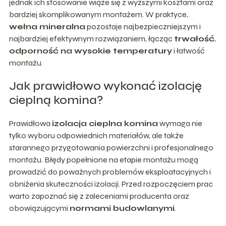
jednak ich stosowanie wiąże się z wyższymi kosztami oraz
bardziej skomplikowanym montażem. W praktyce,
wełna mineralna
pozostaje najbezpieczniejszym i
najbardziej efektywnym rozwiązaniem, łącząc
trwałość
,
odporność na wysokie temperatury
i łatwość
montażu.
Jak prawidłowo wykonać izolację
cieplną komina?
Prawidłowa
izolacja cieplna komina
wymaga nie
tylko wyboru odpowiednich materiałów, ale także
starannego przygotowania powierzchni i profesjonalnego
montażu. Błędy popełnione na etapie montażu mogą
prowadzić do poważnych problemów eksploatacyjnych i
obniżenia skuteczności izolacji. Przed rozpoczęciem prac
warto zapoznać się z zaleceniami producenta oraz
obowiązującymi
normami budowlanymi
.