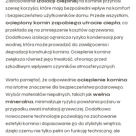
Zastosowanie
izolacji cieplnej
na kominie przynosi
szereg korzyści, które mają bezpośredni wpływ na komfort
i bezpieczeństwo użytkowników domu. Przede wszystkim,
ocieplony komin zapobiega utracie ciepła
, co
przekłada się na zmniejszenie kosztów ogrzewania.
Dodatkowo izolacja ogranicza ryzyko kondensacji pary
wodnej, która może prowadzić do zawilgocenia i
degradacji konstrukcji komina. Ocieplenie komina
zwiększa również jego trwałość, chroniąc przed
szkodliwym wpływem czynników atmosferycznych.
Warto pamiętać, że odpowiednie
ocieplenie komina
ma istotne znaczenie dla bezpieczeństwa pożarowego.
Wybór materiałów niepalnych, takich jak
wełna
mineralna
, minimalizuje ryzyko powstania pożaru w
przypadku awarii instalacji grzewczej. Dodatkowo
nowoczesne technologie pozwalają na zachowanie
estetyki komina i dopasowanie go do stylistyki wnętrza,
dzięki czemu nie tylko pełni on funkcję techniczną, ale