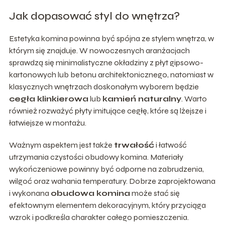
Jak dopasować styl do wnętrza?
Estetyka komina powinna być spójna ze stylem wnętrza, w
którym się znajduje. W nowoczesnych aranżacjach
sprawdzą się minimalistyczne okładziny z płyt gipsowo-
kartonowych lub betonu architektonicznego, natomiast w
klasycznych wnętrzach doskonałym wyborem będzie
cegła klinkierowa
lub
kamień naturalny
. Warto
również rozważyć płyty imitujące cegłę, które są lżejsze i
łatwiejsze w montażu.
Ważnym aspektem jest także
trwałość
i łatwość
utrzymania czystości obudowy komina. Materiały
wykończeniowe powinny być odporne na zabrudzenia,
wilgoć oraz wahania temperatury. Dobrze zaprojektowana
i wykonana
obudowa komina
może stać się
efektownym elementem dekoracyjnym, który przyciąga
wzrok i podkreśla charakter całego pomieszczenia.