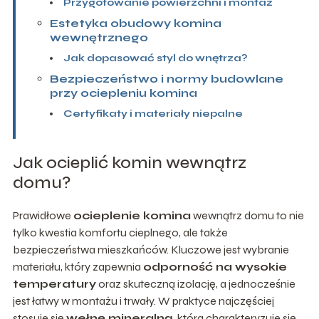
Przygotowanie powierzchni i montaż
Estetyka obudowy komina
wewnętrznego
Jak dopasować styl do wnętrza?
Bezpieczeństwo i normy budowlane
przy ociepleniu komina
Certyfikaty i materiały niepalne
Jak ocieplić komin wewnątrz
domu?
Prawidłowe
ocieplenie komina
wewnątrz domu to nie
tylko kwestia komfortu cieplnego, ale także
bezpieczeństwa mieszkańców. Kluczowe jest wybranie
materiału, który zapewnia
odporność na wysokie
temperatury
oraz skuteczną izolację, a jednocześnie
jest łatwy w montażu i trwały. W praktyce najczęściej
stosuje się
wełnę mineralną
, która charakteryzuje się