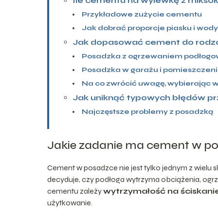
Ile cementu na wylewkę z mikso
Przykładowe zużycie cementu
Jak dobrać proporcje piasku i wod
Jak dopasować cement do rodza
Posadzka z ogrzewaniem podłog
Posadzka w garażu i pomieszczen
Na co zwrócić uwagę, wybierając
Jak uniknąć typowych błędów p
Najczęstsze problemy z posadzką
Jakie zadanie ma cement w p
Cement w posadzce nie jest tylko jednym z wielu sk
decyduje, czy podłoga wytrzyma obciążenia, og
cementu zależy
wytrzymałość na ściskani
użytkowanie.