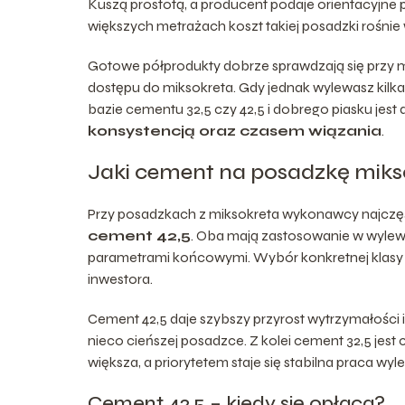
Kuszą prostotą, a producent podaje orientacyjne p
większych metrażach koszt takiej posadzki rośni
Gotowe półprodukty dobrze sprawdzają się przy 
dostępu do miksokreta. Gdy jednak wylewasz kilk
bazie cementu 32,5 czy 42,5 i dobrego piasku jest
konsystencją oraz czasem wiązania
.
Jaki cement na posadzkę mik
Przy posadzkach z miksokreta wykonawcy najczęś
cement 42,5
. Oba mają zastosowanie w wylewka
parametrami końcowymi. Wybór konkretnej klasy 
inwestora.
Cement 42,5 daje szybszy przyrost wytrzymałości i
nieco cieńszej posadzce. Z kolei cement 32,5 jest
większa, a priorytetem staje się stabilna praca wyl
Cement 42,5 – kiedy się opłaca?