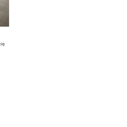
h
cię