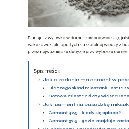
Planujesz wylewkę w domu i zastanawiasz się,
ja
wskazówek, ale opartych na rzetelnej wiedzy z bu
przez najważniejsze decyzje przy wyborze cement
Spis treści:
Jakie zadanie ma cement w po
Dlaczego skład mieszanki jest tak
Gotowe mieszanki czy własna rec
Jaki cement na posadzkę mikso
Cement 42,5 – kiedy się opłaca?
Cement 32,5 – gdzie znajduje zas