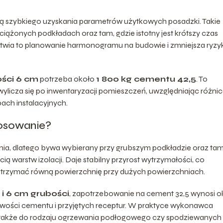
ują szybkiego uzyskania parametrów użytkowych posadzki. Takie
ążonych podkładach oraz tam, gdzie istotny jest krótszy czas
twia to planowanie harmonogramu na budowie i zmniejsza ryzy
ości 6 cm
potrzeba około
1 800 kg cementu 42,5
. To
wylicza się po inwentaryzacji pomieszczeń, uwzględniając różni
bach instalacyjnych.
tosowanie?
ia, dlatego bywa wybierany przy grubszym podkładzie oraz tam
ą warstw izolacji. Daje stabilny przyrost wytrzymałości, co
 utrzymać równą powierzchnię przy dużych powierzchniach.
 i 6 cm grubości
, zapotrzebowanie na cement 32,5 wynosi o
ściwości cementu i przyjętych receptur. W praktyce wykonawca
cz także do rodzaju ogrzewania podłogowego czy spodziewanych