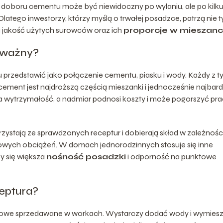
e doboru cementu może być niewidoczny po wylaniu, ale po kilk
 Dlatego inwestorzy, którzy myślą o trwałej posadzce, patrzą nie t
na jakość użytych surowców oraz ich
proporcje w mieszan
k ważny?
rzedstawić jako połączenie cementu, piasku i wody. Każdy z t
ement jest najdroższą częścią mieszanki i jednocześnie najbard
ża wytrzymałość, a nadmiar podnosi koszty i może pogorszyć pr
orzystają ze sprawdzonych receptur i dobierają skład w zależnośc
lowych obciążeń. W domach jednorodzinnych stosuje się inne
y się większa
nośność posadzki
i odporność na punktowe
eptura?
kowe sprzedawane w workach. Wystarczy dodać wody i wymiesz