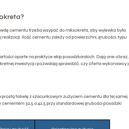
okreta?
rawdę cementu trzeba wsypać do miksokreta, aby wylewka była
j realizacji. Ilość cementu zależy od powierzchni, grubości, typu
artości oparte na praktyce ekip posadzkarskich. Dają one obraz,
onkretnej inwestycji i pozwalają sprawdzić, czy oferta wykonawcy j
na prostą tabelę z szacunkowym zużyciem cementu dla tej samej
y cementem 32,5 a 42,5 przy standardowej grubości posadzki