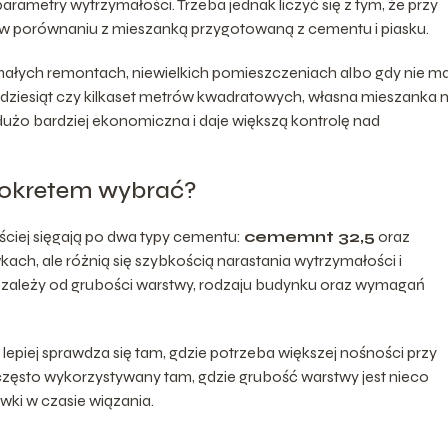
arametry wytrzymałości. Trzeba jednak liczyć się z tym, że przy
e w porównaniu z mieszanką przygotowaną z cementu i piasku.
małych remontach, niewielkich pomieszczeniach albo gdy nie m
adziesiąt czy kilkaset metrów kwadratowych, własna mieszanka 
 dużo bardziej ekonomiczna i daje większą kontrolę nad
sokretem wybrać?
ciej sięgają po dwa typy cementu:
cememnt 32,5
oraz
ch, ale różnią się szybkością narastania wytrzymałości i
zależy od grubości warstwy, rodzaju budynku oraz wymagań
 lepiej sprawdza się tam, gdzie potrzeba większej nośności przy
 często wykorzystywany tam, gdzie grubość warstwy jest nieco
ewki w czasie wiązania.