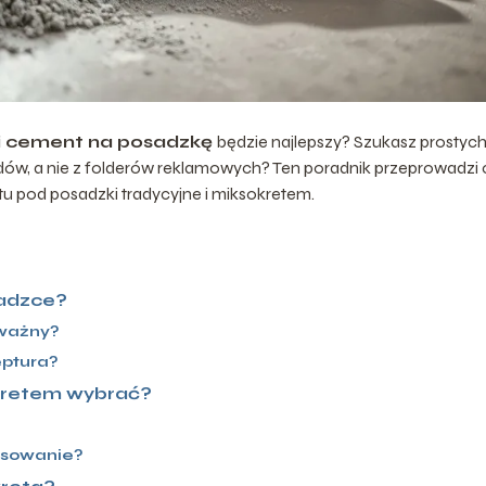
ki cement na posadzkę
będzie najlepszy? Szukasz prostyc
dów, a nie z folderów reklamowych? Ten poradnik przeprowadzi 
u pod posadzki tradycyjne i miksokretem.
sadzce?
 ważny?
eptura?
kretem wybrać?
tosowanie?