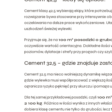
Cement klasy 42,5 wybierają ekipy, które potrzeb
rozwiązanie bywa stosowane przy intensywnie obci
oczekiwania na dalsze prace wykończeniowe. Uła
uszkodzeń świeżej wylewki.
Przyjmuje się, że na
100 m² posadzki o grub
oczywiście wartość orientacyjna. Dokładne ilości 
poziomów, dylatacje i strefy przy progach czy szy
Cement 32,5 – gdzie znajduje zas
Cement 32,5 ma nieco wolniejszą dynamikę wiązan
gdzie wylewka musi współpracować z większą ilości
ogranicza ryzyko pęknięć przy skurczu i pomaga
Dla tej samej przykładowej posadzki, czyli
100 m²
2 100 kg
. Różnica w ilości wynika z innych wła
dobiera klasę cementu nie tylko do grubości, le