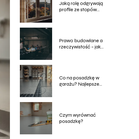
Jaką rolę odgrywają
profile ze stopów
lekkich w
nowoczesnym
budownictwie?
Prawo budowlane a
rzeczywistość – jak
przegrody ogniowe
chronią biznes?
Co na posadzkę w
garażu? Najlepsze
rozwiązania
Czym wyrównać
posadzkę?