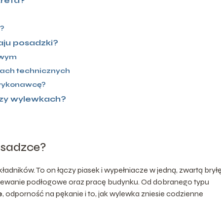
kreta?
y?
ju posadzki?
owym
iach technicznych
 wykonawcę?
rzy wylewkach?
osadzce?
ładników. To on łączy piasek i wypełniacze w jedną, zwartą bryłę
rzewanie podłogowe oraz pracę budynku. Od dobranego typu
e
, odporność na pękanie i to, jak wylewka zniesie codzienne