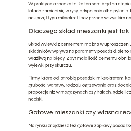
W praktyce oznacza to, że ten sam błąd na etapi
latach zamieni się w rysy, odspojenia albo pylenie.
na sprzęt typu miksokret, lecz przede wszystkim 
Dlaczego skład mieszanki jest ta
Skład wylewki z cementem można w uproszczeniu p
składników wpływa na parametry posadzki, ale to c
wrażliwą na błędy. Zbyt mała ilość cementu obni
wylewki przy skurczu.
Firmy, które od lat robią posadzki miksokretem, k
grubości warstwy, rodzaju ogrzewania oraz doce
proporcje niż w magazynach czy halach, gdzie licz
naciski.
Gotowe mieszanki czy własna rec
Na rynku znajdziesz też gotowe zaprawy posadz