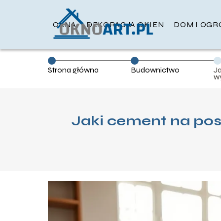
OKNA
DEKORACJA OKIEN
DOM I OGR
Strona główna
Budownictwo
J
w
z
Jaki cement na po