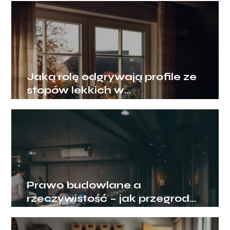
Jaką rolę odgrywają profile ze
stopów lekkich w
nowoczesnym budownictwie?
Prawo budowlane a
rzeczywistość – jak przegrody
ogniowe chronią biznes?