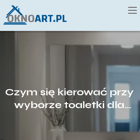
Czym się kierować przy
wyborze toaletki dla
dziewczyny, by mebel
rósł razem z jej