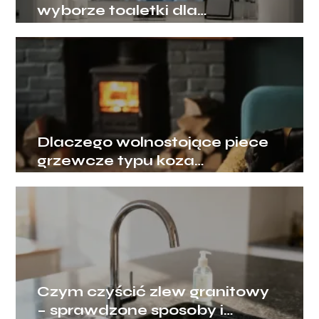
wyborze toaletki dla
dziewczyny, by mebel rósł
razem z jej potrzebami?
Dlaczego wolnostojące piece
grzewcze typu koza
przeżywają swój wielki
renesans?
Czym czyścić zlew granitowy
– sprawdzone sposoby i