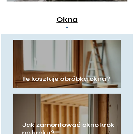
porady
Okna
Ile kosztuje obróbka okna?
Jak zamontować okno krok
po kroku?