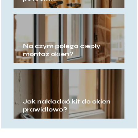
Na czym polega ciepły
montaż okien?
Jak nakładać kit do okien
prawidłowo?