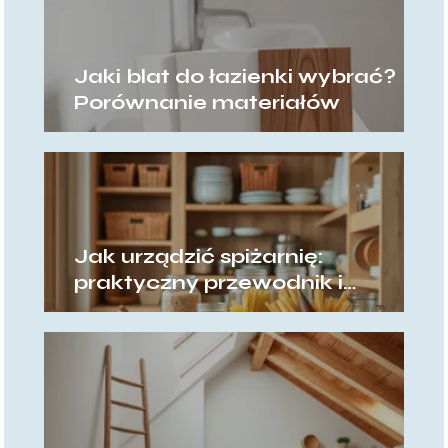
Jaki blat do łazienki wybrać?
Porównanie materiałów
Jak urządzić spiżarnię:
praktyczny przewodnik i
pomysły