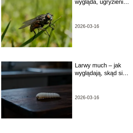
wygląda, ugryzienie,
jak się chronić?
2026-03-16
Larwy much – jak
wyglądają, skąd się
biorą i jak je
zwalczać?
2026-03-16