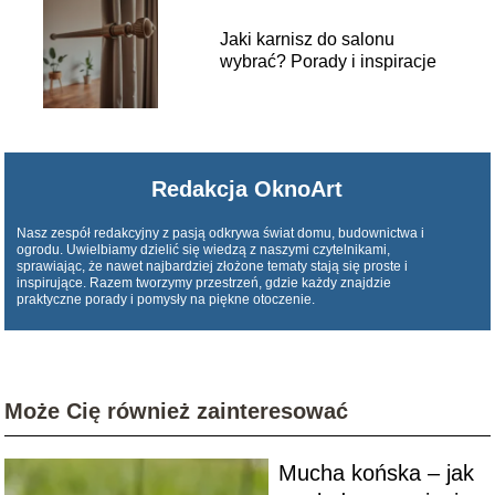
Jaki karnisz do salonu
wybrać? Porady i inspiracje
Redakcja OknoArt
Nasz zespół redakcyjny z pasją odkrywa świat domu, budownictwa i
ogrodu. Uwielbiamy dzielić się wiedzą z naszymi czytelnikami,
sprawiając, że nawet najbardziej złożone tematy stają się proste i
inspirujące. Razem tworzymy przestrzeń, gdzie każdy znajdzie
praktyczne porady i pomysły na piękne otoczenie.
Może Cię również zainteresować
Mucha końska – jak