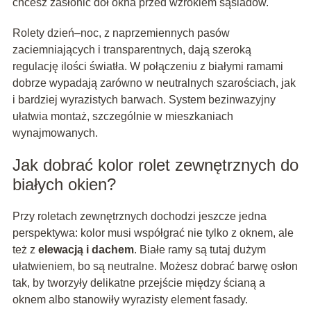
chcesz zasłonić dół okna przed wzrokiem sąsiadów.
Rolety dzień–noc, z naprzemiennych pasów
zaciemniających i transparentnych, dają szeroką
regulację ilości światła. W połączeniu z białymi ramami
dobrze wypadają zarówno w neutralnych szarościach, jak
i bardziej wyrazistych barwach. System bezinwazyjny
ułatwia montaż, szczególnie w mieszkaniach
wynajmowanych.
Jak dobrać kolor rolet zewnętrznych do
białych okien?
Przy roletach zewnętrznych dochodzi jeszcze jedna
perspektywa: kolor musi współgrać nie tylko z oknem, ale
też z
elewacją i dachem
. Białe ramy są tutaj dużym
ułatwieniem, bo są neutralne. Możesz dobrać barwę osłon
tak, by tworzyły delikatne przejście między ścianą a
oknem albo stanowiły wyrazisty element fasady.