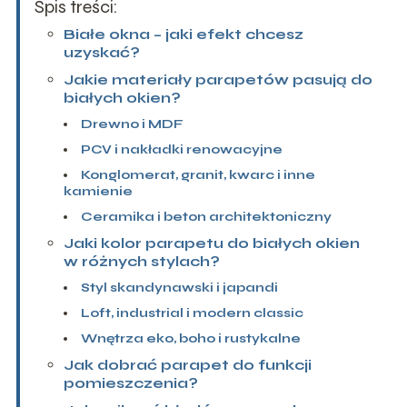
Spis treści:
Białe okna – jaki efekt chcesz
uzyskać?
Jakie materiały parapetów pasują do
białych okien?
Drewno i MDF
PCV i nakładki renowacyjne
Konglomerat, granit, kwarc i inne
kamienie
Ceramika i beton architektoniczny
Jaki kolor parapetu do białych okien
w różnych stylach?
Styl skandynawski i japandi
Loft, industrial i modern classic
Wnętrza eko, boho i rustykalne
Jak dobrać parapet do funkcji
pomieszczenia?