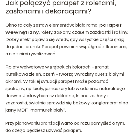
Jak połączyć parapet z roletami,
zasłonami i dekoracjami?
Okno to cały zestaw elementów: biała rama,
parapet
wewnętrzny
, rolety, zasłony, czasem zazdrostki i rośliny.
Dobry efekt pojawia się wtedy, gdy wszystkie części grają
do jednej bramki. Parapet powinien współgrać z tkaninami,
a nie z nimi rywalizować.
Rolety welwetowe w głębokich kolorach – granat,
butelkowa zieleń, czerń – tworzą wyrazisty duet z białymi
oknami. W takiej sytuacji parapet może pozostać
spokojny, np. biały, jasnoszary lub w odcieniu naturalnego
drewna. Jeśli wybierasz delikatne, lniane zasłony i
zazdrostki, świetnie sprawdzi się beżowy konglomerat albo
jasny MDF „marmurek biały”.
Przy planowaniu aranżacji warto od razu pomyśleć o tym,
do czego będziesz używać parapetu: