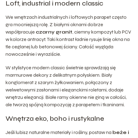
Loft, industrial i modern classic
We wnętrzach industrialnych i loftowych parapet często
gra mocniejszą rolę. Z białymi oknami dobrze
współpracuje
czarny granit
, ciemny kompozyt lub PCV
w kolorze antracyt. Taki kontrast ładnie rysuje linię okna na
tle ceglanej lub betonowej ściany. Całość wygląda
nowocześnie i wyraziście.
W stylistyce modern classic świetnie sprawdzają się
marmurowe dekory z delikatnym połyskiem. Biały
konglomerat z szarym żyłkowaniem, połączony z
welwetowymi zasłonami i eleganckimi roletami, dodaje
wnętrzu elegancji. Białe ramy okienne nie giną w całości,
ale tworzą spójną kompozycję z parapetem i tkaninami.
Wnętrza eko, boho i rustykalne
Jeśli lubisz naturalne materiały i rośliny, postaw na
beże i