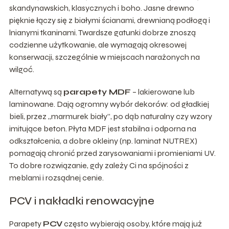
skandynawskich, klasycznych i boho. Jasne drewno
pięknie łączy się z białymi ścianami, drewnianą podłogą i
lnianymi tkaninami. Twardsze gatunki dobrze znoszą
codzienne użytkowanie, ale wymagają okresowej
konserwacji, szczególnie w miejscach narażonych na
wilgoć.
Alternatywą są
parapety MDF
– lakierowane lub
laminowane. Dają ogromny wybór dekorów: od gładkiej
bieli, przez „marmurek biały”, po dąb naturalny czy wzory
imitujące beton. Płyta MDF jest stabilna i odporna na
odkształcenia, a dobre okleiny (np. laminat NUTREX)
pomagają chronić przed zarysowaniami i promieniami UV.
To dobre rozwiązanie, gdy zależy Ci na spójności z
meblami i rozsądnej cenie.
PCV i nakładki renowacyjne
Parapety
PCV
często wybierają osoby, które mają już