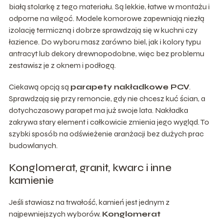
białą stolarkę z tego materiału. Są lekkie, łatwe w montażu i
odporne na wilgoć. Modele komorowe zapewniają niezłą
izolację termiczną i dobrze sprawdzają się w kuchni czy
łazience. Do wyboru masz zarówno biel, jak i kolory typu
antracyt lub dekory drewnopodobne, więc bez problemu
zestawisz je z oknem i podłogą.
Ciekawą opcją są
parapety nakładkowe PCV
.
Sprawdzają się przy remoncie, gdy nie chcesz kuć ścian, a
dotychczasowy parapet ma już swoje lata. Nakładka
zakrywa stary element i całkowicie zmienia jego wygląd. To
szybki sposób na odświeżenie aranżacji bez dużych prac
budowlanych.
Konglomerat, granit, kwarc i inne
kamienie
Jeśli stawiasz na trwałość, kamień jest jednym z
najpewniejszych wyborów.
Konglomerat