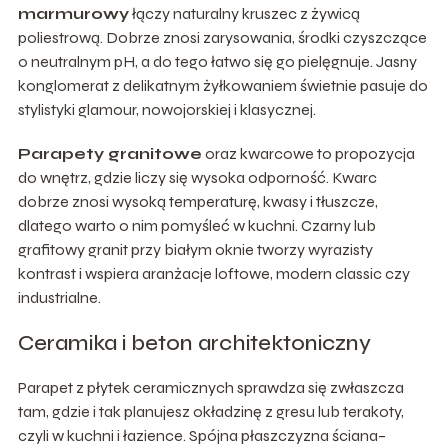
marmurowy
łączy naturalny kruszec z żywicą
poliestrową. Dobrze znosi zarysowania, środki czyszczące
o neutralnym pH, a do tego łatwo się go pielęgnuje. Jasny
konglomerat z delikatnym żyłkowaniem świetnie pasuje do
stylistyki glamour, nowojorskiej i klasycznej.
Parapety granitowe
oraz kwarcowe to propozycja
do wnętrz, gdzie liczy się wysoka odporność. Kwarc
dobrze znosi wysoką temperaturę, kwasy i tłuszcze,
dlatego warto o nim pomyśleć w kuchni. Czarny lub
grafitowy granit przy białym oknie tworzy wyrazisty
kontrast i wspiera aranżacje loftowe, modern classic czy
industrialne.
Ceramika i beton architektoniczny
Parapet z płytek ceramicznych sprawdza się zwłaszcza
tam, gdzie i tak planujesz okładzinę z gresu lub terakoty,
czyli w kuchni i łazience. Spójna płaszczyzna ściana–