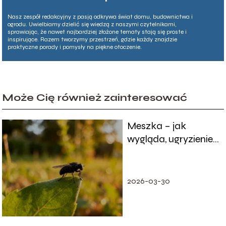
Nasz zespół redakcyjny z pasją odkrywa świat domu, budownictwa i
ogrodu. Uwielbiamy dzielić się wiedzą z naszymi czytelnikami,
sprawiając, że nawet najbardziej złożone tematy stają się proste i
inspirujące. Razem tworzymy przestrzeń, gdzie każdy znajdzie
praktyczne porady i pomysły na piękne otoczenie.
Może Cię również zainteresować
Meszka – jak
wygląda, ugryzienie i
sposoby ochrony
2026-03-30