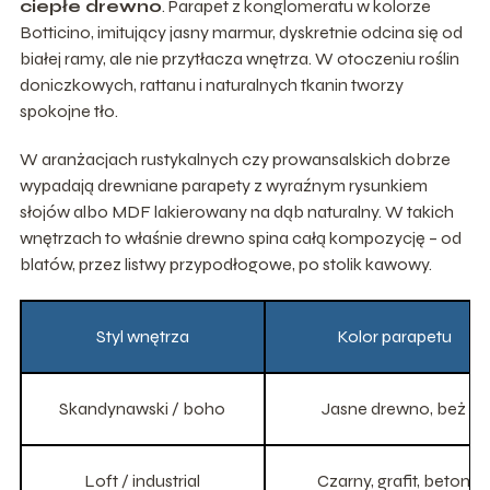
ciepłe drewno
. Parapet z konglomeratu w kolorze
Botticino, imitujący jasny marmur, dyskretnie odcina się od
białej ramy, ale nie przytłacza wnętrza. W otoczeniu roślin
doniczkowych, rattanu i naturalnych tkanin tworzy
spokojne tło.
W aranżacjach rustykalnych czy prowansalskich dobrze
wypadają drewniane parapety z wyraźnym rysunkiem
słojów albo MDF lakierowany na dąb naturalny. W takich
wnętrzach to właśnie drewno spina całą kompozycję – od
blatów, przez listwy przypodłogowe, po stolik kawowy.
Styl wnętrza
Kolor parapetu
Skandynawski / boho
Jasne drewno, beż
Loft / industrial
Czarny, grafit, beton