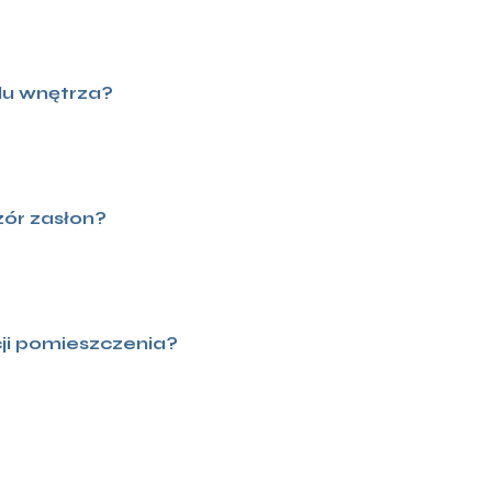
ylu wnętrza?
zór zasłon?
ji pomieszczenia?