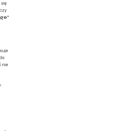
 się
 czy
ige”
suje
ąda
 nie
,