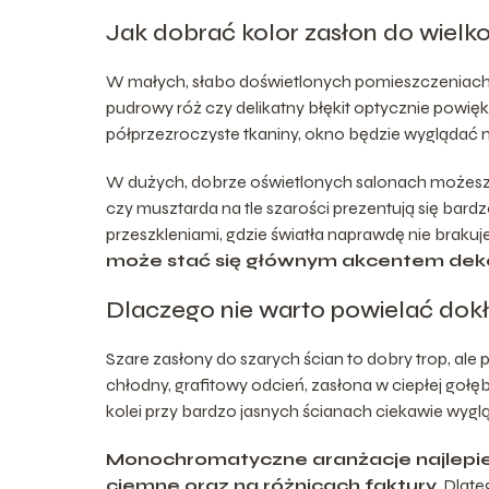
Jak dobrać kolor zasłon do wielkoś
W małych, słabo doświetlonych pomieszczeniach naj
pudrowy róż czy delikatny błękit optycznie powięks
półprzezroczyste tkaniny, okno będzie wyglądać mię
W dużych, dobrze oświetlonych salonach możesz p
czy musztarda na tle szarości prezentują się bard
przeszkleniami, gdzie światła naprawdę nie brakuj
może stać się głównym akcentem dek
Dlaczego nie warto powielać dok
Szare zasłony do szarych ścian to dobry trop, ale
chłodny, grafitowy odcień, zasłona w ciepłej gołę
kolei przy bardzo jasnych ścianach ciekawie wyglą
Monochromatyczne aranżacje najlepiej d
ciemne oraz na różnicach faktury
. Dlat