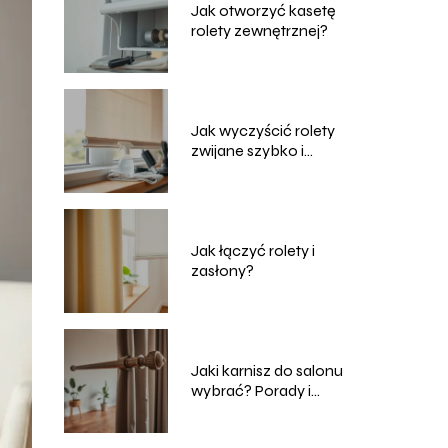
Jak otworzyć kasetę
rolety zewnętrznej?
Jak wyczyścić rolety
zwijane szybko i
skutecznie?
Jak łączyć rolety i
zasłony?
Jaki karnisz do salonu
wybrać? Porady i
inspiracje