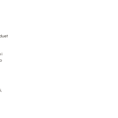
 duet
 i
do
i,