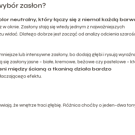
wybór zasłon?
olor neutralny, który łączy się z niemal każdą barw
 w oknie. Zasłony stają się wtedy jednym z najważniejszych
u widać. Dlatego dobrze jest zacząć od analizy odcienia szarości
niejsze lub intensywne zasłony, bo dodają głębi i rysują wyraźn
ą się zasłony jasne – białe, kremowe, beżowe czy pastelowe – kt
ni między ścianą a tkaniną działa bardzo
tłaczającego efektu.
awiają, że wnętrze traci głębię. Różnica choćby o jeden–dwa ton