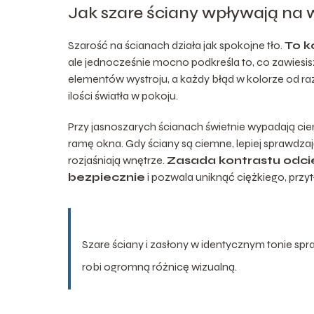
Jak szare ściany wpływają na 
Szarość na ścianach działa jak spokojne tło.
To k
ale jednocześnie mocno podkreśla to, co zawiesisz
elementów wystroju, a każdy błąd w kolorze od raz
ilości światła w pokoju.
Przy jasnoszarych ścianach świetnie wypadają ciem
ramę okna. Gdy ściany są ciemne, lepiej sprawdzaj
rozjaśniają wnętrze.
Zasada kontrastu odcie
bezpiecznie
i pozwala uniknąć ciężkiego, przy
Szare ściany i zasłony w identycznym tonie spr
robi ogromną różnicę wizualną.