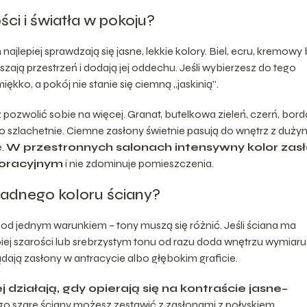
ci i światła w pokoju?
lepiej sprawdzają się jasne, lekkie kolory. Biel, ecru, kremowy 
zają przestrzeń i dodają jej oddechu. Jeśli wybierzesz do tego
kko, a pokój nie stanie się ciemną „jaskinią”.
ozwolić sobie na więcej. Granat, butelkowa zieleń, czerń, bord
zo szlachetnie. Ciemne zasłony świetnie pasują do wnętrz z duży
e.
W przestronnych salonach intensywny kolor zas
oracyjnym
i nie zdominuje pomieszczenia.
ładnego koloru ściany?
 pod jednym warunkiem – tony muszą się różnić. Jeśli ściana ma
biej szarości lub srebrzystym tonu od razu doda wnętrzu wymiaru
dają zasłony w antracycie albo głębokim graficie.
ziałają, gdy opierają się na kontraście jasne–
ego szare ściany możesz zestawić z zasłonami z połyskiem,