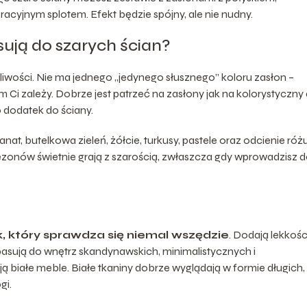
cyjnym splotem. Efekt będzie spójny, ale nie nudny.
asują do szarych ścian?
liwości. Nie ma jednego „jedynego słusznego” koloru zasłon –
ym Ci zależy. Dobrze jest patrzeć na zasłony jak na kolorystyczny
 dodatek do ściany.
anat, butelkowa zieleń, żółcie, turkusy, pastele oraz odcienie różu
sezonów świetnie grają z szarością, zwłaszcza gdy wprowadzisz 
yk, który sprawdza się niemal wszędzie
. Dodają lekkośc
e pasują do wnętrz skandynawskich, minimalistycznych i
ą białe meble. Białe tkaniny dobrze wyglądają w formie długich,
gi.