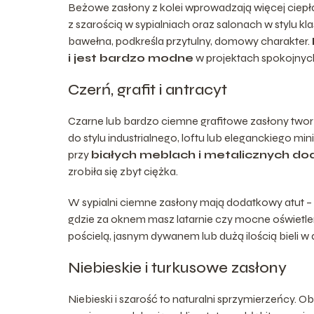
Beżowe zasłony z kolei wprowadzają więcej ciepła 
z szarością w sypialniach oraz salonach w stylu k
bawełna, podkreśla przytulny, domowy charakter.
i jest bardzo modne
w projektach spokojnyc
Czerń, grafit i antracyt
Czarne lub bardzo ciemne grafitowe zasłony twor
do stylu industrialnego, loftu lub eleganckiego mi
przy
białych meblach i metalicznych d
zrobiła się zbyt ciężka.
W sypialni ciemne zasłony mają dodatkowy atut – le
gdzie za oknem masz latarnie czy mocne oświetleni
pościelą, jasnym dywanem lub dużą ilością bieli w
Niebieskie i turkusowe zasłony
Niebieski i szarość to naturalni sprzymierzeńcy. O