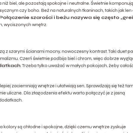
niż biel, ale pozostają spokojne i neutralne. Świetnie komponują
lasycznym czy boho. Beż na naturalnych tkaninach, takich jak len
Połączenie szarości i beżu nazywa się często „gre
h, wyciszonych wnętrz.
zą z szarymi ścianami mocny, nowoczesny kontrast. Taki duet pa
nimalizmu. Czerń świetnie podbija biel i chrom, więc dobrze wygl
odatkach
. Trzeba tylko uważać w małych pokojach, żeby całość
piej zaciemniają wnętrze i ułatwiają sen. Sprawdzają się też tam
e uliczne. Dla złagodzenia efektu warto połączyć je z jasną
 dodatkach.
ba kolory są chłodne i spokojne, dzięki czemu wnętrze zyskuje