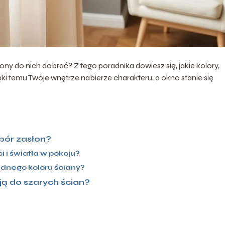
łony do nich dobrać? Z tego poradnika dowiesz się, jakie kolory,
zięki temu Twoje wnętrze nabierze charakteru, a okno stanie się
bór zasłon?
i i światła w pokoju?
dnego koloru ściany?
ują do szarych ścian?