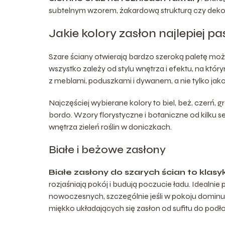
subtelnym wzorem, żakardową strukturą czy dekora
Jakie kolory zasłon najlepiej p
Szare ściany otwierają bardzo szeroką paletę moż
wszystko zależy od stylu wnętrza i efektu, na któr
z meblami, poduszkami i dywanem, a nie tylko jako
Najczęściej wybierane kolory to biel, beż, czerń, gr
bordo. Wzory florystyczne i botaniczne od kilku 
wnętrza zieleń roślin w doniczkach.
Białe i beżowe zasłony
Białe zasłony do szarych ścian to klas
rozjaśniają pokój i budują poczucie ładu. Idealni
nowoczesnych, szczególnie jeśli w pokoju dominuj
miękko układających się zasłon od sufitu do podło