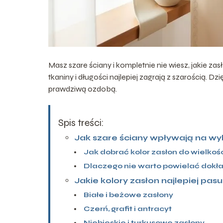
Masz szare ściany i kompletnie nie wiesz, jakie zas
tkaniny i długości najlepiej zagrają z szarością. D
prawdziwą ozdobą.
Spis treści:
Jak szare ściany wpływają na wy
Jak dobrać kolor zasłon do wielkośc
Dlaczego nie warto powielać dokła
Jakie kolory zasłon najlepiej pas
Białe i beżowe zasłony
Czerń, grafit i antracyt
Niebieskie i turkusowe zasłony