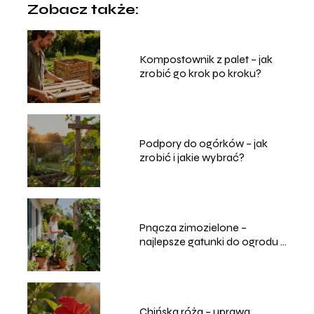
Zobacz także:
Kompostownik z palet – jak
zrobić go krok po kroku?
Podpory do ogórków – jak
zrobić i jakie wybrać?
Pnącza zimozielone –
najlepsze gatunki do ogrodu i
na balkon
Chińska róża – uprawa,