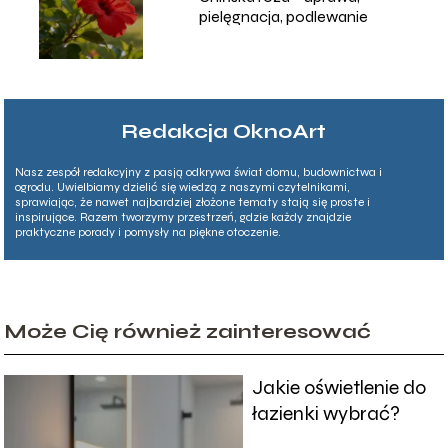
pielęgnacja, podlewanie
Redakcja OknoArt
Nasz zespół redakcyjny z pasją odkrywa świat domu, budownictwa i
ogrodu. Uwielbiamy dzielić się wiedzą z naszymi czytelnikami,
sprawiając, że nawet najbardziej złożone tematy stają się proste i
inspirujące. Razem tworzymy przestrzeń, gdzie każdy znajdzie
praktyczne porady i pomysły na piękne otoczenie.
Może Cię również zainteresować
Jakie oświetlenie do
łazienki wybrać?