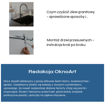
Czym czyścić zlew granitowy
– sprawdzone sposoby i
porady
Montaż drzwi przesuwnych –
instrukcja krok po kroku
Redakcja OknoArt
Nasz zespół redakcyjny z pasją odkrywa świat domu, budownictwa i
ogrodu. Uwielbiamy dzielić się wiedzą z naszymi czytelnikami,
sprawiając, że nawet najbardziej złożone tematy stają się proste i
inspirujące. Razem tworzymy przestrzeń, gdzie każdy znajdzie
praktyczne porady i pomysły na piękne otoczenie.