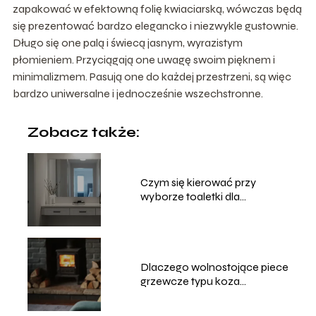
zapakować w efektowną folię kwiaciarską, wówczas będą
się prezentować bardzo elegancko i niezwykle gustownie.
Długo się one palą i świecą jasnym, wyrazistym
płomieniem. Przyciągają one uwagę swoim pięknem i
minimalizmem. Pasują one do każdej przestrzeni, są więc
bardzo uniwersalne i jednocześnie wszechstronne.
Zobacz także:
Czym się kierować przy
wyborze toaletki dla
dziewczyny, by mebel rósł
razem z jej potrzebami?
Dlaczego wolnostojące piece
grzewcze typu koza
przeżywają swój wielki
renesans?