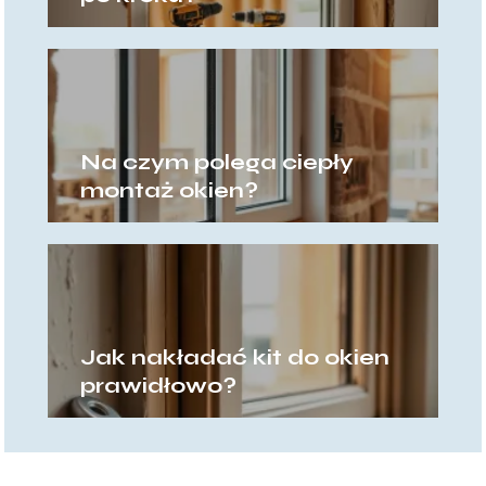
Na czym polega ciepły
montaż okien?
Jak nakładać kit do okien
prawidłowo?