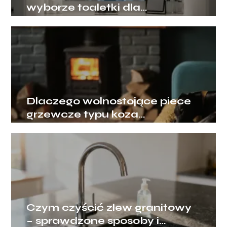
wyborze toaletki dla
dziewczyny, by mebel rósł
razem z jej potrzebami?
Dlaczego wolnostojące piece
grzewcze typu koza
przeżywają swój wielki
renesans?
Czym czyścić zlew granitowy
– sprawdzone sposoby i