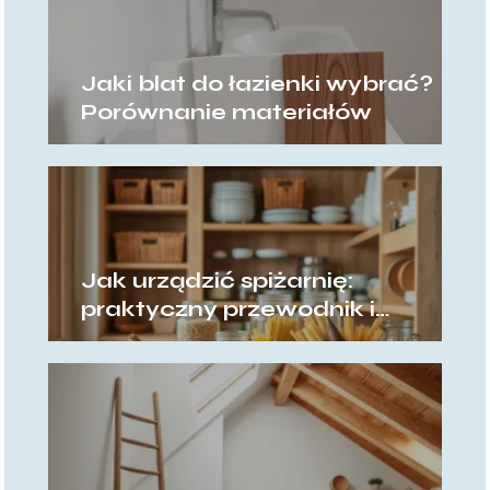
Jaki blat do łazienki wybrać?
Porównanie materiałów
Jak urządzić spiżarnię:
praktyczny przewodnik i
pomysły