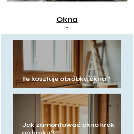
porady
Okna
Ile kosztuje obróbka okna?
Jak zamontować okno krok
po kroku?