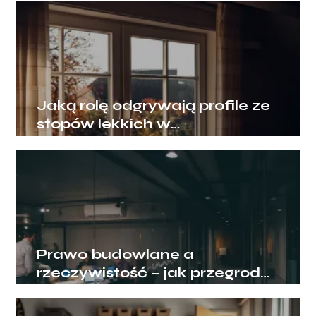
Jaką rolę odgrywają profile ze
stopów lekkich w
nowoczesnym budownictwie?
Prawo budowlane a
rzeczywistość – jak przegrody
ogniowe chronią biznes?