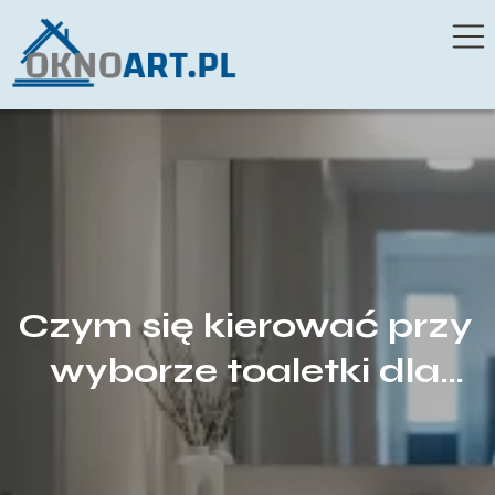
Czym się kierować przy
wyborze toaletki dla
dziewczyny, by mebel
rósł razem z jej