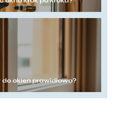
 okno krok po kroku?
t do okien prawidłowo?