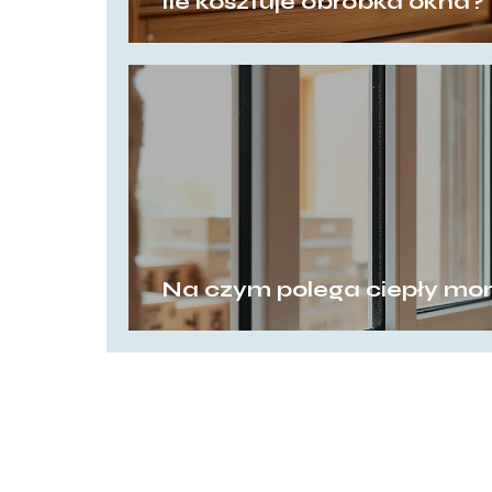
Ile kosztuje obróbka okna?
Na czym polega ciepły mon