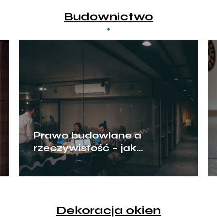
Budownictwo
Prawo budowlane a
rzeczywistość – jak
przegrody ogniowe chronią
biznes?
Dekoracja okien