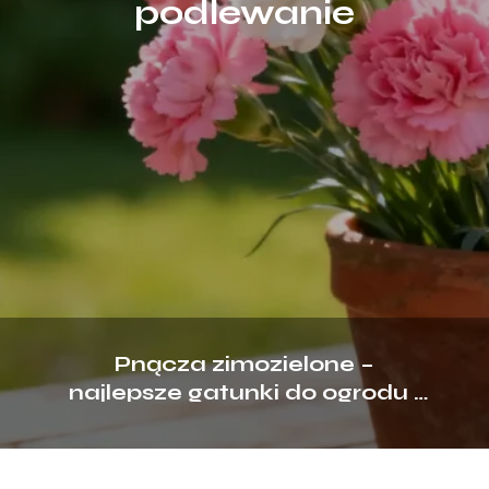
podlewanie
Pnącza zimozielone –
najlepsze gatunki do ogrodu i
na balkon