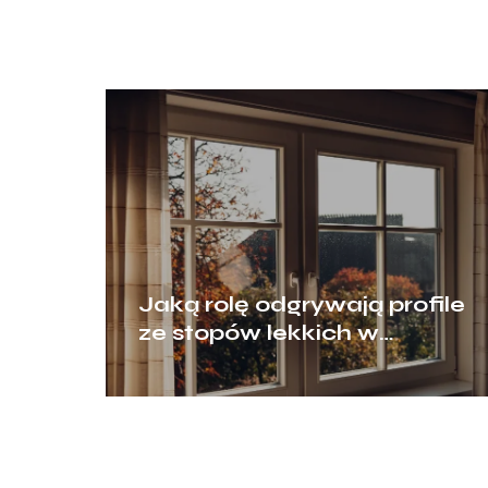
Jaką rolę odgrywają profile
ze stopów lekkich w
nowoczesnym
budownictwie?