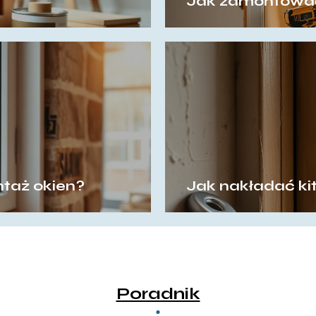
Jak zamontować
taż okien?
Jak nakładać ki
Poradnik