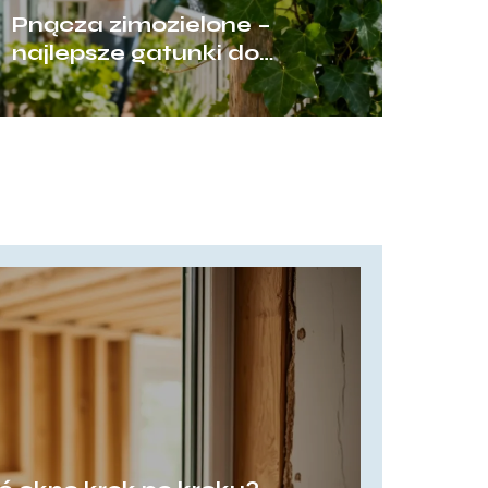
Pnącza zimozielone –
najlepsze gatunki do
ogrodu i na balkon