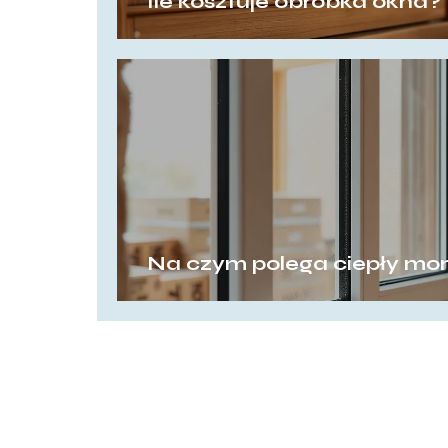
Ile kosztuje obróbka okna?
Na czym polega ciepły mon