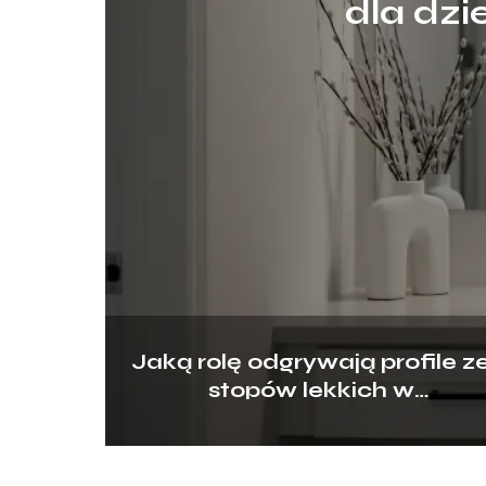
dla dzi
Jaką rolę odgrywają profile z
stopów lekkich w
nowoczesnym budownictwie