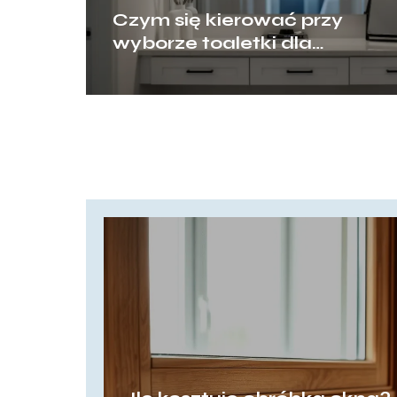
Czym się kierować przy
wyborze toaletki dla
dziewczyny, by mebel rósł
razem z jej potrzebami?