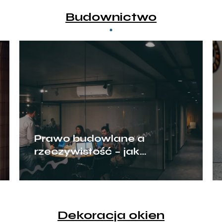
Budownictwo
Prawo budowlane a
rzeczywistość – jak
przegrody ogniowe chronią
biznes?
Dekoracja okien