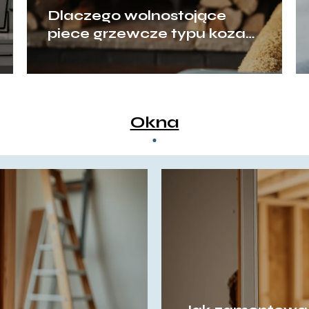
Dlaczego wolnostojące
piece grzewcze typu koza
przeżywają swój wielki
renesans?
Okna