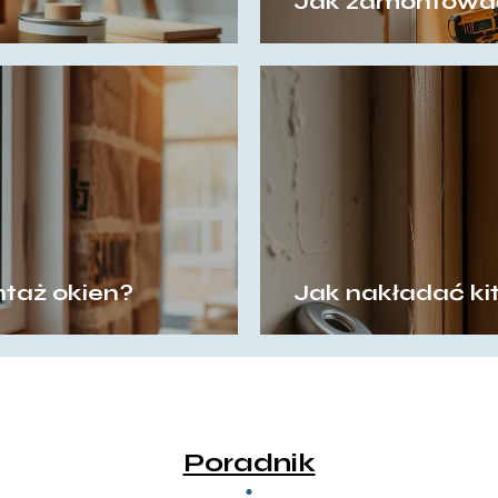
Jak zamontować
taż okien?
Jak nakładać ki
Poradnik