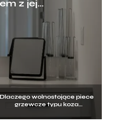
em z jej
Dlaczego wolnostojące piece
grzewcze typu koza
przeżywają swój wielki
renesans?