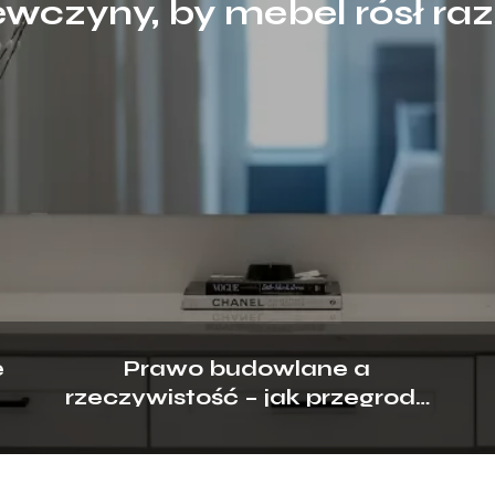
ewczyny, by mebel rósł raz
potrzebami?
e
Prawo budowlane a
rzeczywistość – jak przegrody
?
ogniowe chronią biznes?