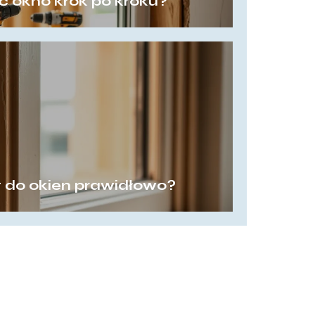
 okno krok po kroku?
t do okien prawidłowo?