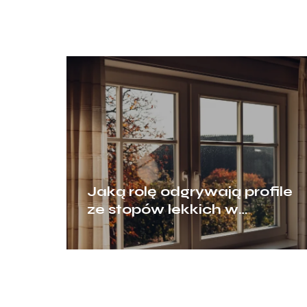
Jaką rolę odgrywają profile
ze stopów lekkich w
nowoczesnym
budownictwie?