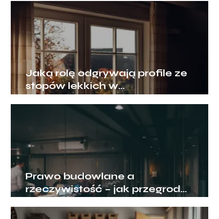
Jaką rolę odgrywają profile ze
stopów lekkich w
nowoczesnym budownictwie?
Prawo budowlane a
rzeczywistość – jak przegrody
ogniowe chronią biznes?