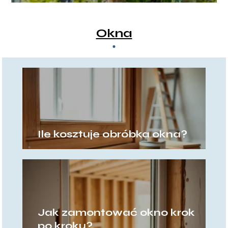
na balkon
Okna
Ile kosztuje obróbka okna?
Jak zamontować okno krok
po kroku?