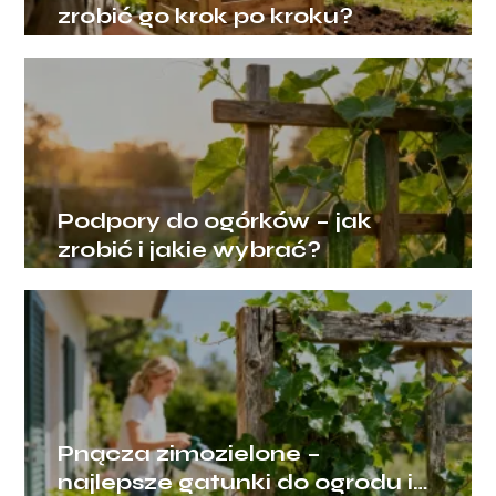
zrobić go krok po kroku?
Podpory do ogórków – jak
zrobić i jakie wybrać?
Pnącza zimozielone –
najlepsze gatunki do ogrodu i