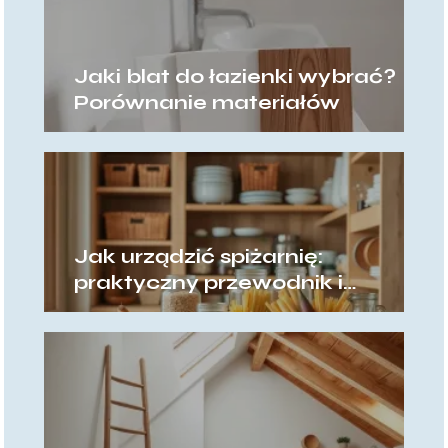
Jaki blat do łazienki wybrać?
Porównanie materiałów
Jak urządzić spiżarnię:
praktyczny przewodnik i
pomysły