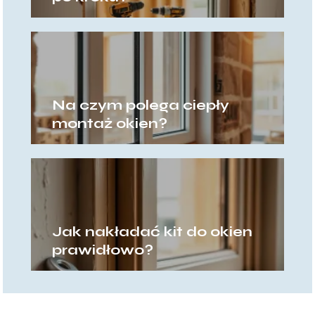
Na czym polega ciepły
montaż okien?
Jak nakładać kit do okien
prawidłowo?