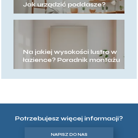
Jak urządzić poddasze?
Na jakiej wysokości lustro w
łazience? Poradnik montażu
Potrzebujesz więcej informacji?
NAPISZ DO NAS