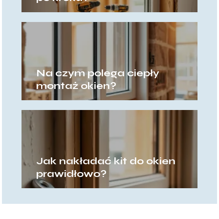
Na czym polega ciepły
montaż okien?
Jak nakładać kit do okien
prawidłowo?