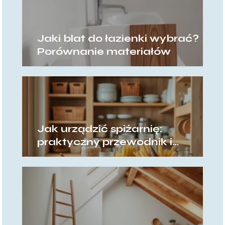
Jaki blat do łazienki wybrać?
Porównanie materiałów
Jak urządzić spiżarnię:
praktyczny przewodnik i
pomysły