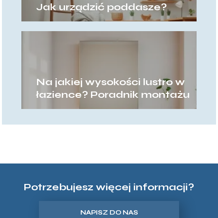
Jak urządzić poddasze?
Na jakiej wysokości lustro w
łazience? Poradnik montażu
Potrzebujesz więcej informacji?
NAPISZ DO NAS