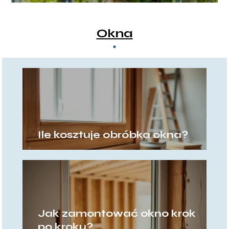
na balkon
Okna
Ile kosztuje obróbka okna?
Jak zamontować okno krok
po kroku?