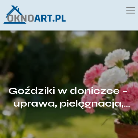
Goździki w doniczce –
uprawa, pielęgnacja,
podlewanie