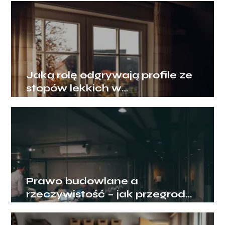
Jaką rolę odgrywają profile ze
stopów lekkich w
nowoczesnym budownictwie?
Prawo budowlane a
rzeczywistość – jak przegrody
ogniowe chronią biznes?