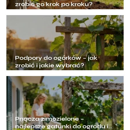
zrobić go krok po kroku?
Podpory do ogórków – jak
zrobić i jakie wybrać?
Pnącza zimozielone –
najlepsze gatunki do ogrodu i