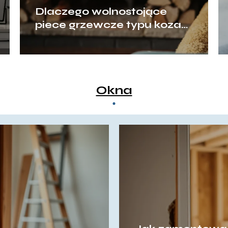
Dlaczego wolnostojące
piece grzewcze typu koza
przeżywają swój wielki
renesans?
Okna