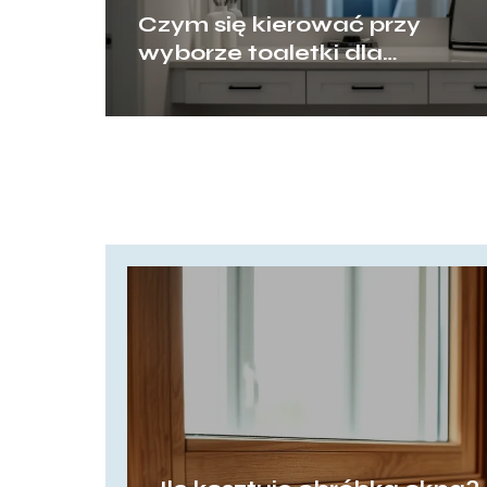
Czym się kierować przy
wyborze toaletki dla
dziewczyny, by mebel rósł
razem z jej potrzebami?