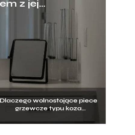
em z jej
Dlaczego wolnostojące piece
grzewcze typu koza
przeżywają swój wielki
renesans?