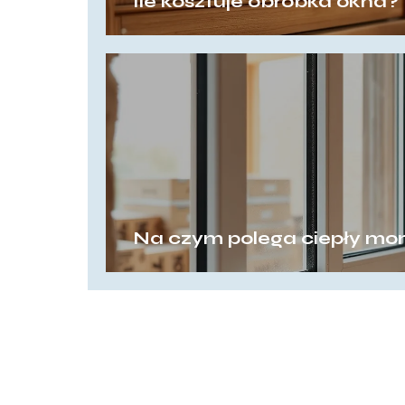
Ile kosztuje obróbka okna?
Na czym polega ciepły mon