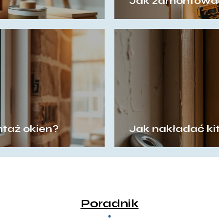
Jak zamontować
taż okien?
Jak nakładać ki
Poradnik