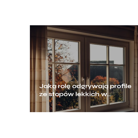
Jaką rolę odgrywają profile
ze stopów lekkich w
nowoczesnym
budownictwie?