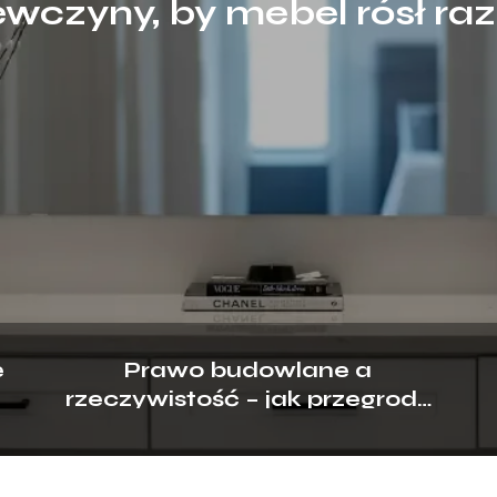
ewczyny, by mebel rósł raz
potrzebami?
e
Prawo budowlane a
rzeczywistość – jak przegrody
?
ogniowe chronią biznes?