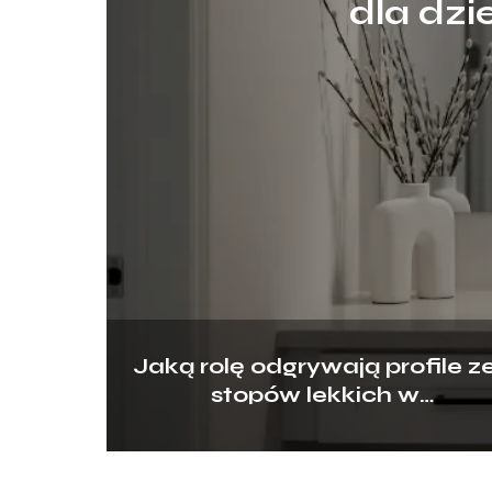
dla dzi
Jaką rolę odgrywają profile z
stopów lekkich w
nowoczesnym budownictwie