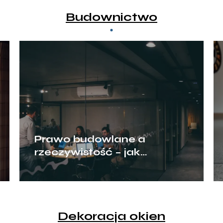
Budownictwo
Prawo budowlane a
rzeczywistość – jak
przegrody ogniowe chronią
biznes?
Dekoracja okien