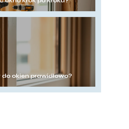
 okno krok po kroku?
t do okien prawidłowo?