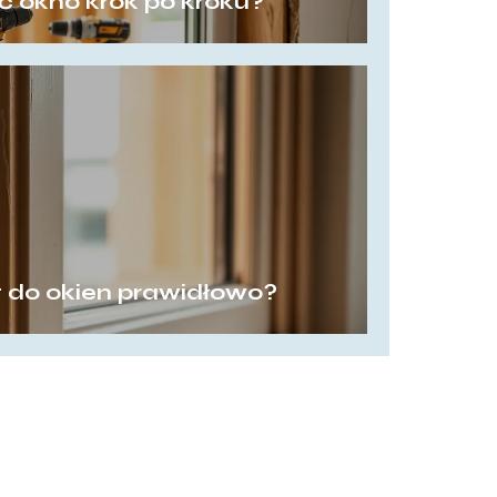
 okno krok po kroku?
t do okien prawidłowo?