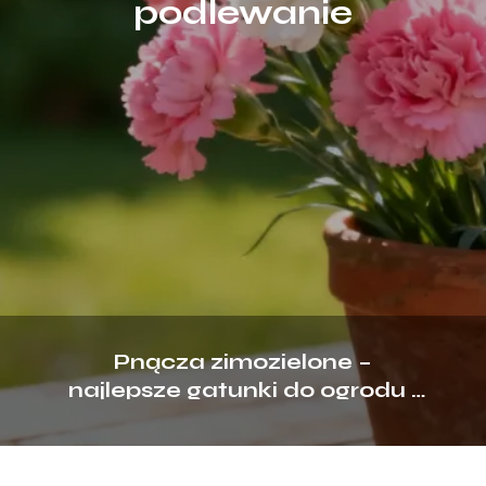
podlewanie
Pnącza zimozielone –
najlepsze gatunki do ogrodu i
na balkon