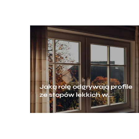
Jaką rolę odgrywają profile
ze stopów lekkich w
nowoczesnym
budownictwie?