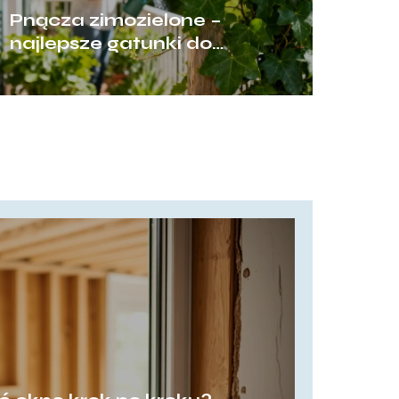
Pnącza zimozielone –
najlepsze gatunki do
ogrodu i na balkon