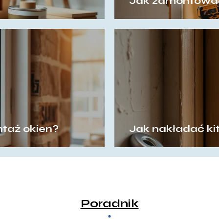
Jak zamontować
taż okien?
Jak nakładać ki
Poradnik