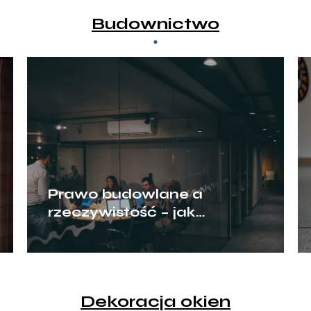
Budownictwo
Prawo budowlane a
rzeczywistość – jak
przegrody ogniowe chronią
biznes?
Dekoracja okien