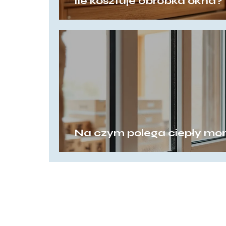
Ile kosztuje obróbka okna?
Na czym polega ciepły mon