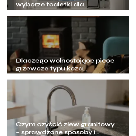
wyborze toaletki dla
dziewczyny, by mebel rósł
razem z jej potrzebami?
Dlaczego wolnostojące piece
grzewcze typu koza
przeżywają swój wielki
renesans?
Czym czyścić zlew granitowy
– sprawdzone sposoby i