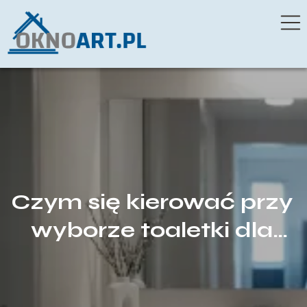
Czym się kierować przy
wyborze toaletki dla
dziewczyny, by mebel
rósł razem z jej