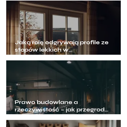
Jaką rolę odgrywają profile ze
stopów lekkich w
nowoczesnym budownictwie?
Prawo budowlane a
rzeczywistość – jak przegrody
ogniowe chronią biznes?