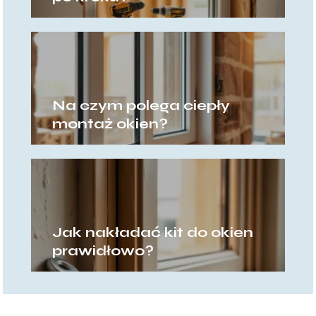
Na czym polega ciepły
montaż okien?
Jak nakładać kit do okien
prawidłowo?