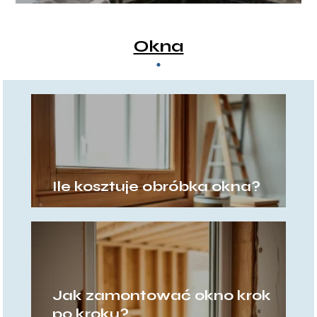
porady
Okna
Ile kosztuje obróbka okna?
Jak zamontować okno krok
po kroku?