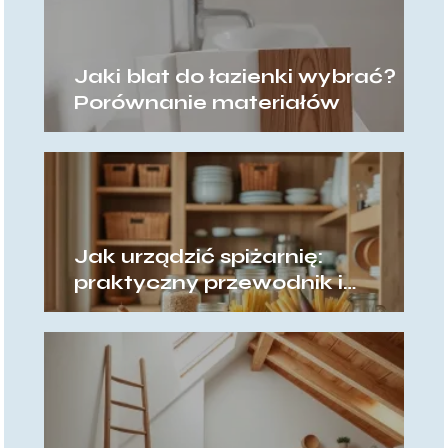
Jaki blat do łazienki wybrać?
Porównanie materiałów
Jak urządzić spiżarnię:
praktyczny przewodnik i
pomysły